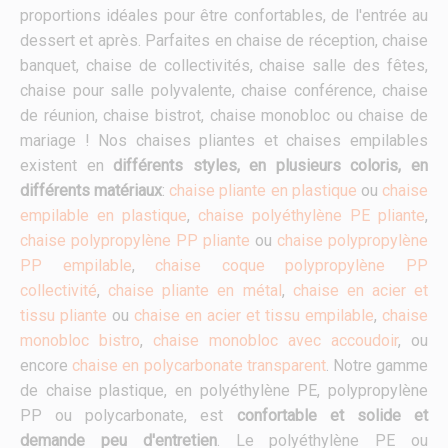
proportions idéales pour être confortables, de l'entrée au
dessert et après. Parfaites en chaise de réception, chaise
banquet, chaise de collectivités, chaise salle des fêtes,
chaise pour salle polyvalente, chaise conférence, chaise
de réunion, chaise bistrot, chaise monobloc ou chaise de
mariage ! Nos chaises pliantes et chaises empilables
existent en
différents styles, en plusieurs coloris, en
différents matériaux
:
chaise pliante en plastique
ou
chaise
empilable en plastique
,
chaise polyéthylène PE pliante
,
chaise polypropylène PP pliante
ou
chaise polypropylène
PP empilable
,
chaise coque polypropylène PP
collectivité
,
chaise pliante en métal
,
chaise en acier et
tissu pliante
ou
chaise en acier et tissu empilable
,
chaise
monobloc bistro
,
chaise monobloc avec accoudoir
, ou
encore
chaise en polycarbonate transparent
. Notre gamme
de chaise plastique, en polyéthylène PE, polypropylène
PP ou polycarbonate, est
confortable et solide et
demande peu d'entretien
. Le polyéthylène PE ou