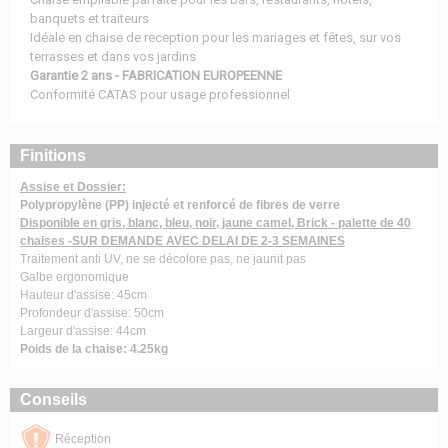
banquets et traiteurs
Idéale en chaise de reception pour les mariages et fêtes, sur vos
terrasses et dans vos jardins
Garantie 2 ans - FABRICATION EUROPEENNE
Conformité CATAS pour usage professionnel
Finitions
Assise et Dossier:
Polypropylène (PP) injecté et renforcé de fibres de verre
Disponible en gris, blanc, bleu, noir, jaune camel, Brick - palette de 40
chaises -SUR DEMANDE AVEC DELAI DE 2-3 SEMAINES
Traitement anti UV, ne se décolore pas, ne jaunit pas
Galbe ergonomique
Hauteur d'assise: 45cm
Profondeur d'assise: 50cm
Largeur d'assise: 44cm
Poids de la chaise: 4.25kg
Conseils
Réception