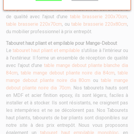
Nos
bancs en bois pin massif 200x24cm
ou
bancs en
bois pin massif 220x24cm
constitueront un set brasserie
de qualité avec l'ajout d'une
table brasserie 200x70cm
,
table brasserie 220x70cm
, ou
table brasserie 220x80cm
,
du mobilier professionnel à prix entrepôt.
Tabouret haut pliant et empilable pour Mange-Debout
Le
tabouret haut pliant et empilable
s'utilise à l'intérieur ou
à l'extérieur. Il forme un ensemble de réception de qualité
avec l'ajout d'une
table mange debout pliante blanche dia
84cm
,
table mange debout pliante noire dia 84cm
,
table
mange debout pliante noire dia 80cm
ou
table mange
debout pliante noire dia 70cm
. Nos tabourets hauts sont
en MDF et acier finition epoxy, ils sont légers, faciles à
installer et à stocker. Ils sont résistants, ne craignent pas
les intempéries et ne se décolorent pas. Nos Tabourets
haut pliants, tabourets de bar pliants sont disponibles sur
notre site à des prix entrepôt. Nous vous proposons
également un
tabouret haut empilable monobloc
, en