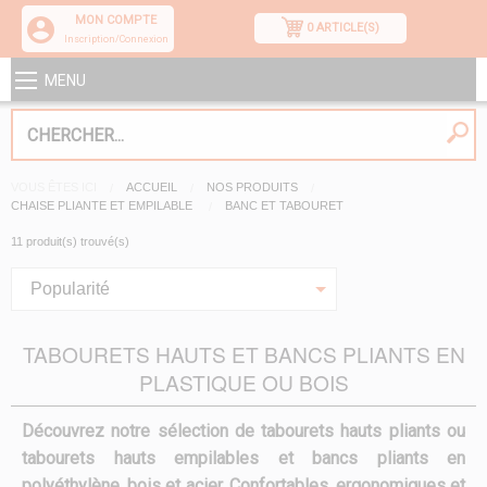
MON COMPTE
0 ARTICLE(S)
Inscription/Connexion
MENU
VOUS ÊTES ICI
ACCUEIL
NOS PRODUITS
CHAISE PLIANTE ET EMPILABLE
BANC ET TABOURET
11 produit(s) trouvé(s)
Popularité
TABOURETS HAUTS ET BANCS PLIANTS EN
PLASTIQUE OU BOIS
Découvrez notre sélection de tabourets hauts pliants ou
tabourets hauts empilables et bancs pliants en
polyéthylène, bois et acier. Confortables, ergonomiques et