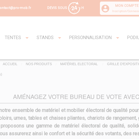
MON COMPTE
DEVIS SOUS
H
ontact@pro-mob.fr
Inscription/Connexi
TENTES
STANDS
PERSONNALISATION
PODI
ACCUEIL
NOS PRODUITS
MATÉRIEL ELECTORAL
GRILLE D'EXPOSIT
s)
AMÉNAGEZ VOTRE BUREAU DE VOTE AVEC
otre ensemble de matériel et mobilier électoral de qualité pou
oloirs, urnes, tables et chaises pliantes, chariots de rangement, 
proposons une gamme de matériel électoral de qualité, solide,
Vous assurerez ainsi le confort et la sécurité des votants, des