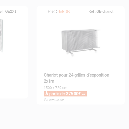
ef : GE2X1
Ref : GE-chariot
Chariot pour 24 grilles d'exposition
2x1m
1500 x 720 cm
À partir de 375.00€
HT
Sur commande