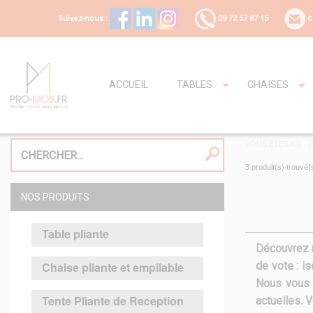
Suivez-nous :
09 72 57 87 15
c
ACCUEIL
TABLES
CHAISES
VOUS ÊTES ICI
3 produit(s) trouvé(
NOS PRODUITS
Table pliante
Découvrez n
Chaise pliante et empilable
de vote : is
Nous vous 
Tente Pliante de Reception
actuelles. 