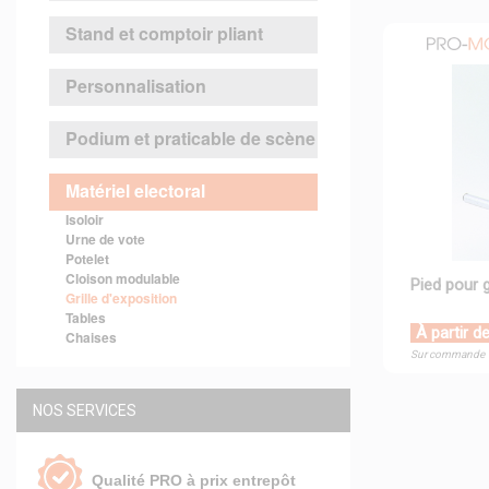
Stand et comptoir pliant
Personnalisation
Podium et praticable de scène
Matériel electoral
Isoloir
Urne de vote
Potelet
Cloison modulable
Pied pour g
Grille d'exposition
Tables
À partir d
Chaises
Sur commande
NOS SERVICES
Qualité PRO à prix entrepôt