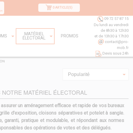
0 ARTICLE(S)
on
09 72 57 87 15
Du lundi au vendredi
de 8h30 à 12h30
MATÉRIEL
UMS
PROMOS
et de 13h30 à 17h30
ÉLECTORAL
contact@pro-
mob.fr
Devis sous 24h
ION
Popularité
 NOTRE MATÉRIEL ÉLECTORAL
r assurer un aménagement efficace et rapide de vos bureaux
grille d'exposition, cloisons séparatives et potelet à sangle.
 garanti, pratique et modulable, et répondant aux normes
 responsables des opérations de votes et des délégués.