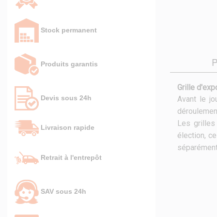
Stock permanent
Produits garantis
Grille d'exp
Devis sous 24h
Avant le jo
déroulement
Les grilles
Livraison rapide
élection, c
séparément
Retrait à l'entrepôt
SAV sous 24h