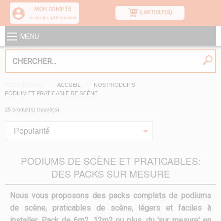
MON COMPTE
0 ARTICLE(S)
Inscription/Connexion
MENU
VOUS ÊTES ICI
ACCUEIL
NOS PRODUITS
PODIUM ET PRATICABLE DE SCÈNE
25 produit(s) trouvé(s)
Popularité
PODIUMS DE SCÈNE ET PRATICABLES:
DES PACKS SUR MESURE
Nous vous proposons des packs complets de podiums
de scène, praticables de scène, légers et faciles à
installer. Pack de 6m2, 12m2 ou plus, du 'sur mesure' en