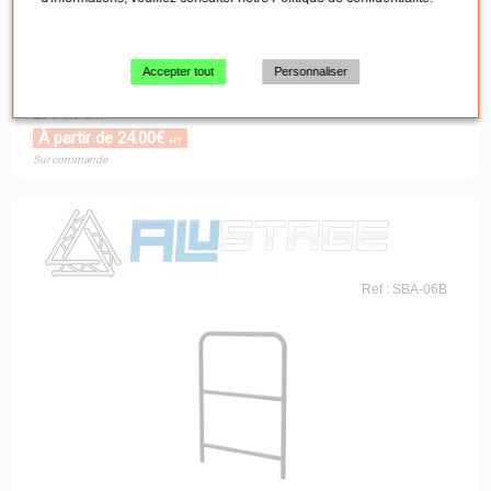
Accepter tout
Personnaliser
Fourreau pour garde corps SBA-10 / SBA-12
20 x 3.5 cm
À partir de 24.00€
HT
Sur commande
Ref : SBA-06B