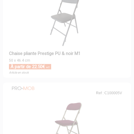
Chaise pliante Prestige PU & noir M1
50 x 46.4 cm
À partir de 22.50€
HT
Article en stock
Ref : C100005V