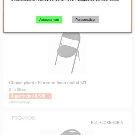
Ref : FLORENCE-E
Accepter tout
Personnaliser
Chaise pliante Florence tissu enduit M1
51 x 50 cm
À partir de 68.50€
HT
Sur commande
Ref : FLORENCE-A