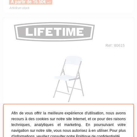
À partir de 16.50€
HT
Article en stock
Ref : 80615
Chaise pliante LIFETIME / Blanc
Afin de vous offrir la meilleure expérience d'utilisation, nous avons
recours à des cookies sur notre site Internet, et ce pour des raisons
50.7 x 47.9 cm
techniques, analytiques et marketing. En poursuivant votre
À partir de 26.50€
HT
navigation sur notre site, vous nous autorisez à en utiliser. Pour plus
Article en stock
d'informations, veuillez consulter notre
Politique de confidentialité
.