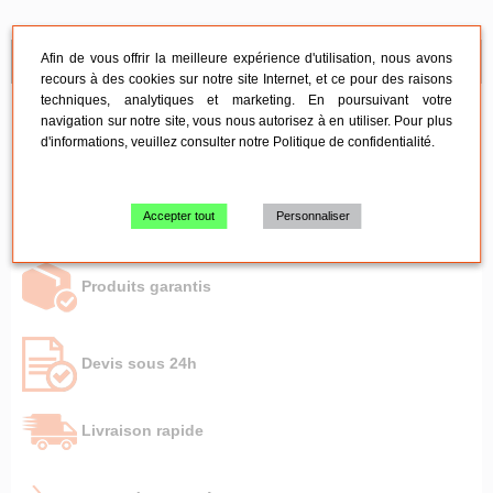
Afin de vous offrir la meilleure expérience d'utilisation, nous avons
NOS SERVICES
recours à des cookies sur notre site Internet, et ce pour des raisons
techniques, analytiques et marketing. En poursuivant votre
navigation sur notre site, vous nous autorisez à en utiliser. Pour plus
Qualité PRO à prix entrepôt
d'informations, veuillez consulter notre
Politique de confidentialité
.
Stock permanent
Accepter tout
Personnaliser
Produits garantis
Devis sous 24h
Livraison rapide