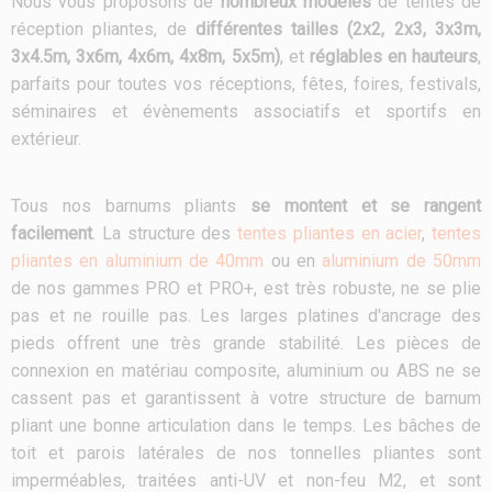
Nous vous proposons de
nombreux modèles
de tentes de
réception pliantes, de
différentes tailles (2x2, 2x3, 3x3m,
3x4.5m, 3x6m, 4x6m, 4x8m, 5x5m)
, et
réglables en hauteurs
,
parfaits pour toutes vos réceptions, fêtes, foires, festivals,
séminaires et évènements associatifs et sportifs en
extérieur.
Tous nos barnums pliants
se montent et se rangent
facilement
. La structure des
tentes pliantes en acier
,
tentes
pliantes en aluminium de 40mm
ou en
aluminium de 50mm
de nos gammes PRO et PRO+, est très robuste, ne se plie
pas et ne rouille pas. Les larges platines d'ancrage des
pieds offrent une très grande stabilité. Les pièces de
connexion en matériau composite, aluminium ou ABS ne se
cassent pas et garantissent à votre structure de barnum
pliant une bonne articulation dans le temps. Les bâches de
toit et parois latérales de nos tonnelles pliantes sont
imperméables, traitées anti-UV et non-feu M2, et sont