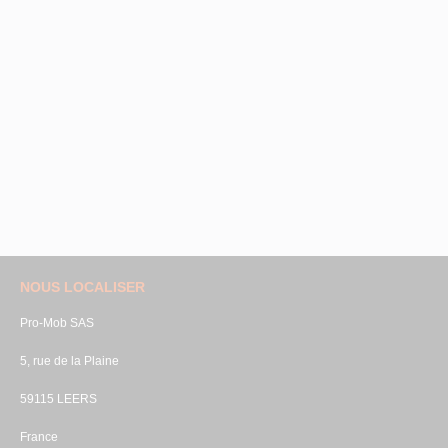
NOUS LOCALISER
Pro-Mob SAS
5, rue de la Plaine
59115 LEERS
France