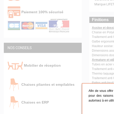
Marque LIFE
Paiement 100% sécurisé
Finitions
Assise et dossi
Chaise en Polyé
Traitement anti 
Galbe ergonomiq
Hauteur assise:
NOS CONSEILS
Dimensions assi
Dimensions doss
Armature et pi
Tubes en acier
Mobilier de réception
Traitement anti
Thermo laquage 
Traitement anti
Patins anti-brui
Chaises pliantes et empilables
Poids de la cha
Afin de vous offri
pour des raisons 
Conseils
autorisez à en util
Chaises en ERP
Réceptio