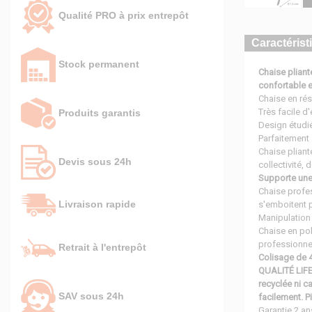
Qualité PRO à prix entrepôt
Caractérist
Stock permanent
Chaise pliant
confortable e
Chaise en rés
Très facile d'
Produits garantis
Design étudié
Parfaitement 
Chaise pliant
Devis sous 24h
collectivité,
Supporte une
Chaise profes
Livraison rapide
s'emboitent 
Manipulation 
Chaise en po
professionnel
Retrait à l'entrepôt
Colisage de 4
QUALITÉ LIFE
recyclée ni ca
SAV sous 24h
facilement. P
Garantie 2 an