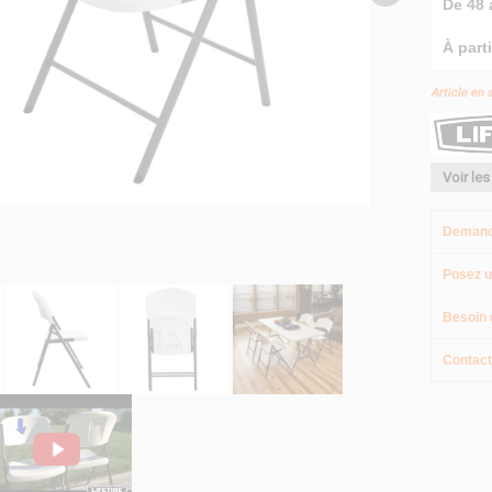
De 48 à
À parti
Article en 
Voir les
Demand
Posez u
Besoin 
Contact