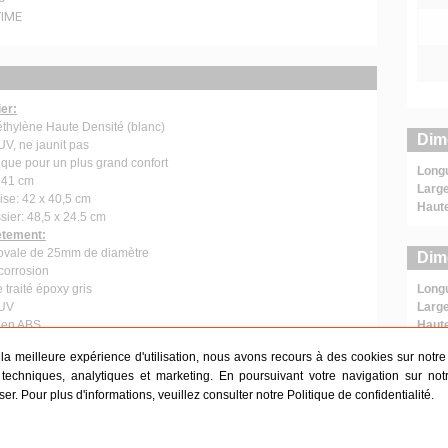
TIME
er:
thylène Haute Densité (blanc)
Dim
UV, ne jaunit pas
ue pour un plus grand confort
Long
 41 cm
Large
se: 42 x 40,5 cm
Haut
ier: 48,5 x 24.5 cm
ètement:
 ovale de 25mm de diamètre
Dim
-corrosion
traité époxy gris
Long
 UV
Large
t en ABS
Haut
ise: 5.1kg
r la meilleure expérience d'utilisation, nous avons recours à des cookies sur notre s
techniques, analytiques et marketing. En poursuivant votre navigation sur not
iser. Pour plus d'informations, veuillez consulter notre
Politique de confidentialité
.
n