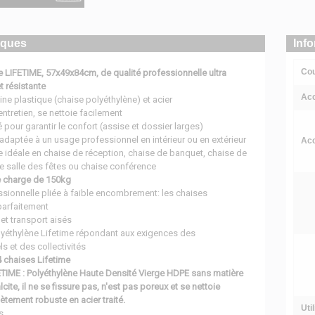
iques
Inf
Cou
e LIFETIME, 57x49x84cm, de qualité professionnelle ultra
t résistante
Acc
ine plastique (chaise polyéthylène) et acier
entretien, se nettoie facilement
 pour garantir le confort (assise et dossier larges)
adaptée à un usage professionnel en intérieur ou en extérieur
Acc
e idéale en chaise de réception, chaise de banquet, chaise de
 de salle des fêtes ou chaise conférence
 charge de 150kg
sionnelle pliée à faible encombrement: les chaises
parfaitement
et transport aisés
lyéthylène Lifetime répondant aux exigences des
s et des collectivités
 chaises Lifetime
TIME : Polyéthylène Haute Densité Vierge HDPE sans matière
lcite, il ne se fissure pas, n'est pas poreux et se nettoie
iètement robuste en acier traité.
Uti
s