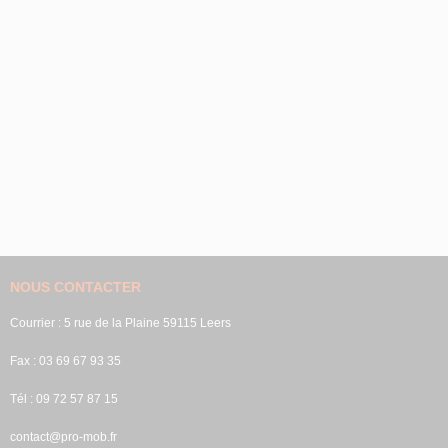
NOUS CONTACTER
Courrier : 5 rue de la Plaine 59115 Leers
Fax : 03 69 67 93 35
Tél : 09 72 57 87 15
contact@pro-mob.fr