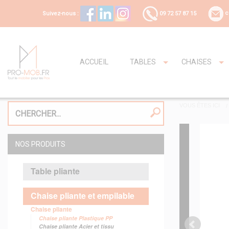
Suivez-nous :
09 72 57 87 15
c
ACCUEIL
TABLES
CHAISES
VOUS ÊTES ICI
NOS PRODUITS
Table pliante
Chaise pliante et empilable
Chaise pliante
Chaise pliante Plastique PP
Chaise pliante Acier et tissu