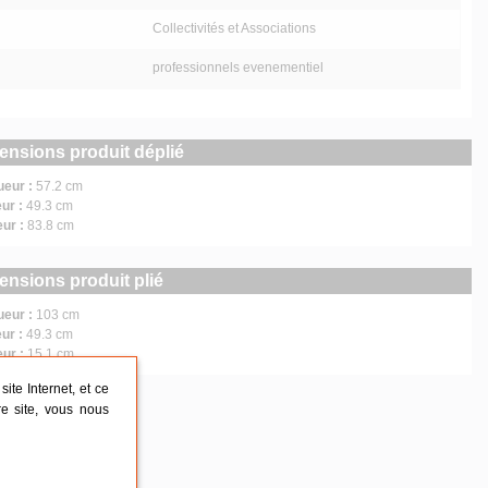
Collectivités et Associations
professionnels evenementiel
ensions produit déplié
ueur :
57.2 cm
ur :
49.3 cm
eur :
83.8 cm
ensions produit plié
ueur :
103 cm
ur :
49.3 cm
eur :
15.1 cm
ite Internet, et ce
re site, vous nous