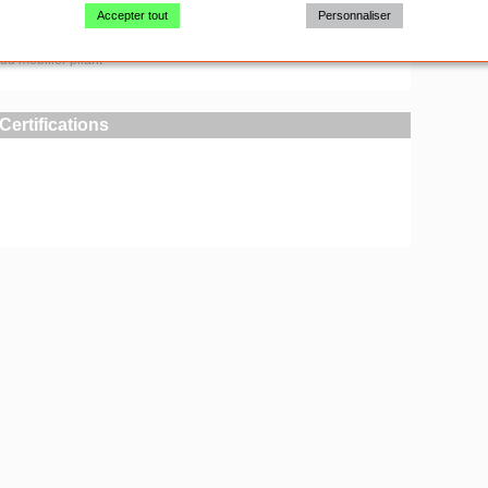
Accepter tout
Personnaliser
liantes et empilables
du mobilier pliant
Certifications