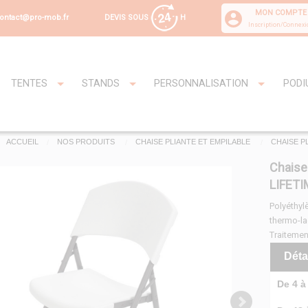
MON COMPTE
DEVIS SOUS
H
ontact@pro-mob.fr
Inscription/Connexi
TENTES
STANDS
PERSONNALISATION
PODI
ACCUEIL
NOS PRODUITS
CHAISE PLIANTE ET EMPILABLE
CHAISE P
Chaise 
LIFETI
Polyéthylè
thermo-l
Traitemen
Déta
De 4 à 