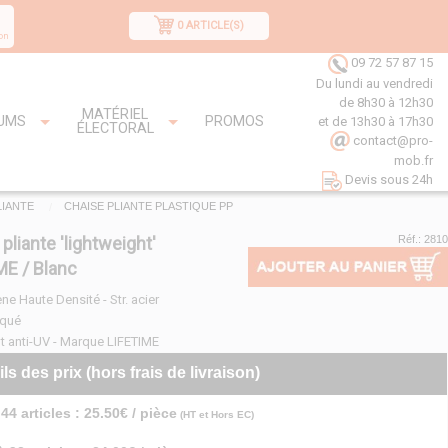
0 ARTICLE(S)
on
09 72 57 87 15
Du lundi au vendredi
de 8h30 à 12h30
MATÉRIEL
UMS
PROMOS
et de 13h30 à 17h30
ÉLECTORAL
contact@pro-
mob.fr
Devis sous 24h
LIANTE
CHAISE PLIANTE PLASTIQUE PP
pliante 'lightweight'
Réf.: 2810
ME / Blanc
ne Haute Densité - Str. acier
aqué
t anti-UV - Marque LIFETIME
ils des prix (hors frais de livraison)
44 articles : 25.50€ / pièce
(HT et Hors EC)