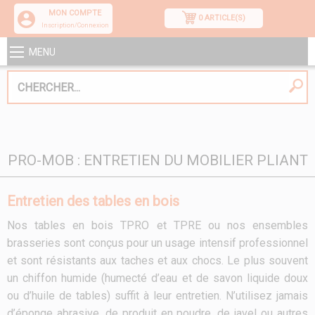
MON COMPTE
0 ARTICLE(S)
Inscription/Connexion
MENU
PRO-MOB : ENTRETIEN DU MOBILIER PLIANT
Entretien des tables en bois
Nos tables en bois TPRO et TPRE ou nos ensembles
brasseries sont conçus pour un usage intensif professionnel
et sont résistants aux taches et aux chocs. Le plus souvent
un chiffon humide (humecté d’eau et de savon liquide doux
ou d’huile de tables) suffit à leur entretien. N’utilisez jamais
d’éponge abrasive, de produit en poudre, de javel ou autres