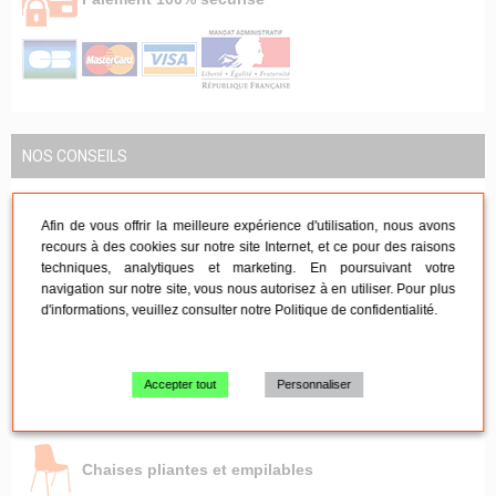
NOS CONSEILS
Afin de vous offrir la meilleure expérience d'utilisation, nous avons
Mobilier de réception
recours à des cookies sur notre site Internet, et ce pour des raisons
techniques, analytiques et marketing. En poursuivant votre
navigation sur notre site, vous nous autorisez à en utiliser. Pour plus
d'informations, veuillez consulter notre
Politique de confidentialité
.
Mobilier de réunion
Accepter tout
Personnaliser
Tables pliante - Mange-debout
Chaises pliantes et empilables