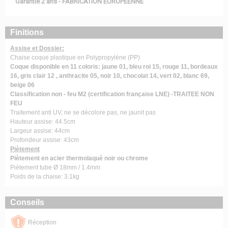
Garantie 2 ans - FABRICATION EUROPEENNE
Finitions
Assise et Dossier:
Chaise coque plastique en Polypropylène (PP)
Coque disponible en 11 coloris: jaune 01, bleu roi 15, rouge 11, bordeaux
16, gris clair 12 , anthracite 05, noir 10, chocolat 14, vert 02, blanc 69,
beige 06
Classification non - feu M2 (certification française LNE) -TRAITEE NON
FEU
Traitement anti UV, ne se décolore pas, ne jaunit pas
Hauteur assise: 44.5cm
Largeur assise: 44cm
Profondeur assise: 43cm
Piètement
Piètement en acier thermolaqué noir ou chrome
Piètement tube Ø 18mm / 1.4mm
Poids de la chaise: 3.1kg
Conseils
Réception