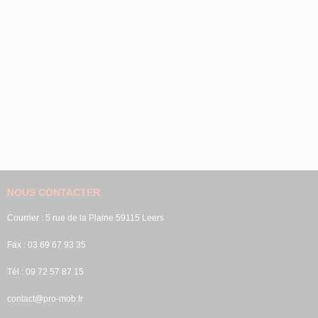
NOUS CONTACTER
Courrier : 5 rue de la Plaine 59115 Leers
Fax : 03 69 67 93 35
Tél : 09 72 57 87 15
contact@pro-mob.fr