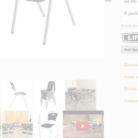
De 56 
À parti
Article en 
Voir les
Demand
Posez u
Besoin 
Contact