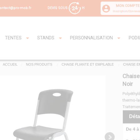
MON COMPTE
DEVIS SOUS
H
ontact@pro-mob.fr
Inscription/Connexi
TENTES
STANDS
PERSONNALISATION
PODI
ACCUEIL
NOS PRODUITS
CHAISE PLIANTE ET EMPILABLE
CHAISE E
Chaise
Noir
Polyéthylè
thermo-l
Traitemen
Déta
De 4 à 