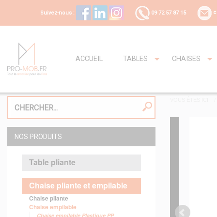
Suivez-nous :
09 72 57 87 15
c
ACCUEIL
TABLES
CHAISES
VOUS ÊTES ICI
NOS PRODUITS
Table pliante
Chaise pliante et empilable
Chaise pliante
Chaise empilable
Chaise empilable Plastique PP