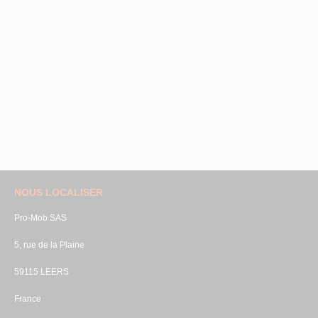
NOUS LOCALISER
Pro-Mob SAS
5, rue de la Plaine
59115 LEERS
France