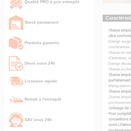
Qualité PRO à prix entrepôt
Caractérist
Stock permanent
Chaise empila
ultra conforta
Design soigné
Produits garantis
conférences
Chaise en rés
d'entretien, 
Devis sous 24h
Design étudié
Chaise profe
Chaise empil
parfaitement 
Livraison rapide
Manipulation 
Chaise empil
Chaise empil
Retrait à l'entrepôt
professionnel
Colisage de 7
Pour complét
conseillons l
SAV sous 24h
noire Lifetim
professionnel