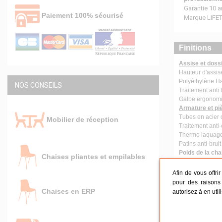
Garantie 10 
Paiement 100% sécurisé
Marque LIFE
Finitions
Assise et dossi
Hauteur d'assi
Polyéthylène H
NOS CONSEILS
Traitement anti
Galbe ergonomiq
Armature et pi
Tubes en acier
Mobilier de réception
Traitement anti
Thermo laquage 
Patins anti-brui
Poids de la cha
Chaises pliantes et empilables
Afin de vous offri
Conseils
pour des raisons 
Chaises en ERP
autorisez à en util
Réceptio
Réunion