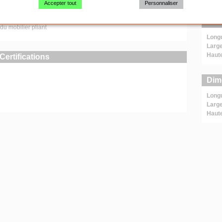
Accepter tout
Personnaliser
liantes et empilables
Dim
du mobilier pliant
Long
Large
Haut
Certifications
Dim
Long
Large
Haut