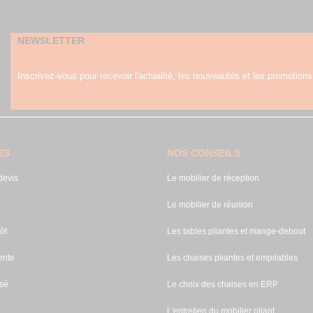
NEWSLETTER
Inscrivez-vous pour recevoir l'actualité, les nouveautés et les promotions
:
ES
NOS CONSEILS
evis
Le mobilier de réception
Le mobilier de réunion
ôt
Les tables pliantes et mange-debout
ente
Les chaises pliantes et empilables
sé
Le choix des chaises en ERP
L'entretien du mobilier pliant