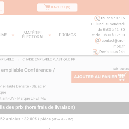
0 ARTICLE(S)
on
09 72 57 87 15
Du lundi au vendredi
de 8h30 à 12h30
MATÉRIEL
UMS
PROMOS
et de 13h30 à 17h30
ÉLECTORAL
contact@pro-
mob.fr
Devis sous 24h
MPILABLE
CHAISE EMPILABLE PLASTIQUE PP
 empilable Conférence /
Réf.: 80310
ne Haute Densité - Str. acier
aqué
t anti-UV - Marque LIFETIME
ils des prix (hors frais de livraison)
52 articles : 32.00€ / pièce
(HT et Hors EC)