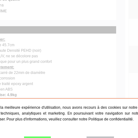
ans
TIME
er:
se 45.7cm
aute Densité PEHD (noir)
 UV, ne se décolore pas
ue pour un plus grand confort
ètement:
 carré de 22mm de diamètre
-corrosion
traité epoxy argent
t en ABS
ise: 4.9kg
Uti
r la meilleure expérience d'utilisation, nous avons recours à des cookies sur notre s
techniques, analytiques et marketing. En poursuivant votre navigation sur not
iser. Pour plus d'informations, veuillez consulter notre
Politique de confidentialité
.
n