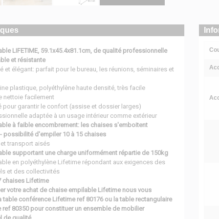
iques
Inf
Cou
ble LIFETIME, 59.1x45.4x81.1cm, de qualité professionnelle
ble et résistante
Acc
 et élégant: parfait pour le bureau, les réunions, séminaires et
ine plastique, polyéthylène haute densité, très facile
se nettoie facilement
Acc
 pour garantir le confort (assise et dossier larges)
ssionnelle adaptée à un usage intérieur comme extérieur
able à faible encombrement: les chaises s'emboitent
- possibilité d'empiler 10 à 15 chaises
et transport aisés
able supportant une charge uniformément répartie de 150kg
able en polyéthylène Lifetime répondant aux exigences des
s et des collectivités
 chaises Lifetime
er votre achat de chaise empilable Lifetime nous vous
a table conférence Lifetime ref 80176 ou la table rectangulaire
e ref 80350 pour constituer un ensemble de mobilier
 de qualité