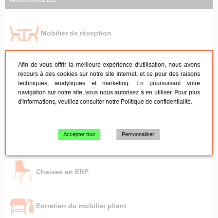
Mobilier de réception
Afin de vous offrir la meilleure expérience d'utilisation, nous avons
Mobilier de réunion
recours à des cookies sur notre site Internet, et ce pour des raisons
techniques, analytiques et marketing. En poursuivant votre
navigation sur notre site, vous nous autorisez à en utiliser. Pour plus
d'informations, veuillez consulter notre
Politique de confidentialité
.
Tables pliante - Mange-debout
Accepter tout
Personnaliser
Chaises pliantes et empilables
Chaises en ERP
Entretien du mobilier pliant