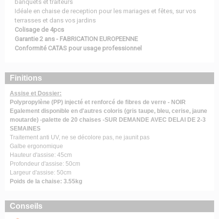
banquets et traiteurs
Idéale en chaise de reception pour les mariages et fêtes, sur vos
terrasses et dans vos jardins
Colisage de 4pcs
Garantie 2 ans - FABRICATION EUROPEENNE
Conformité CATAS pour usage professionnel
Finitions
Assise et Dossier:
Polypropylène (PP) injecté et renforcé de fibres de verre - NOIR
Egalement disponible en d'autres coloris (gris taupe, bleu, cerise, jaune
moutarde) -palette de 20 chaises -SUR DEMANDE AVEC DELAI DE 2-3
SEMAINES
Traitement anti UV, ne se décolore pas, ne jaunit pas
Galbe ergonomique
Hauteur d'assise: 45cm
Profondeur d'assise: 50cm
Largeur d'assise: 50cm
Poids de la chaise: 3.55kg
Conseils