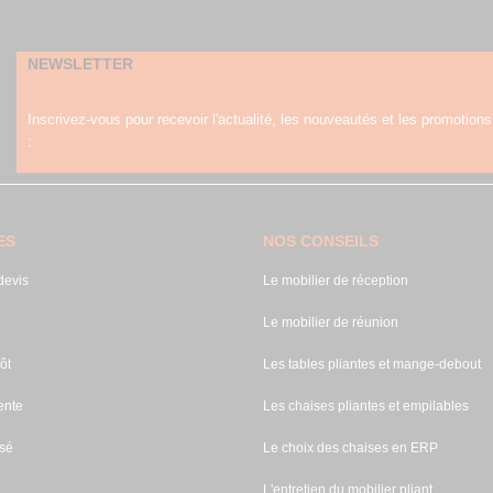
NEWSLETTER
Inscrivez-vous pour recevoir l'actualité, les nouveautés et les promotions
:
ES
NOS CONSEILS
evis
Le mobilier de réception
Le mobilier de réunion
ôt
Les tables pliantes et mange-debout
ente
Les chaises pliantes et empilables
sé
Le choix des chaises en ERP
L'entretien du mobilier pliant