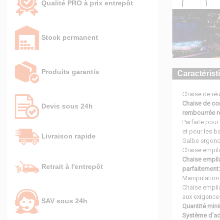
Qualité PRO à prix entrepôt
Stock permanent
Produits garantis
Caractérist
Chaise de réu
Chaise de con
Devis sous 24h
rembourrée re
Parfaite pour
et pour les 
Livraison rapide
Galbe ergono
Chaise empila
Chaise empil
Retrait à l'entrepôt
parfaitement:
Manipulation 
Chaise empila
aux exigences
SAV sous 24h
Quantité mi
Système d'ac