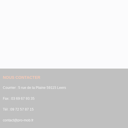
NOUS CONTACTER
Courrier : 5 rue de la Plaine 59115 Leers
Fax : 03 69 67 93 35
Tél : 09 72 57 87 15
contact@pro-mob.fr