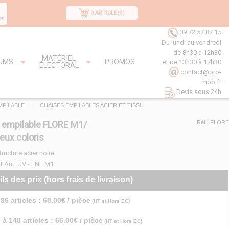
0 ARTICLE(S)
on
09 72 57 87 15
Du lundi au vendredi
de 8h30 à 12h30
MATÉRIEL
UMS
PROMOS
et de 13h30 à 17h30
ÉLECTORAL
contact@pro-
mob.fr
Devis sous 24h
MPILABLE
CHAISES EMPILABLES ACIER ET TISSU
 empilable FLORE M1/
Réf.: FLORE
ux coloris
tructure acier noire
t Anti UV - LNE M1
ils des prix (hors frais de livraison)
96 articles : 68.00€ / pièce
(HT et Hors EC)
 à 148 articles : 66.00€ / pièce
(HT et Hors EC)