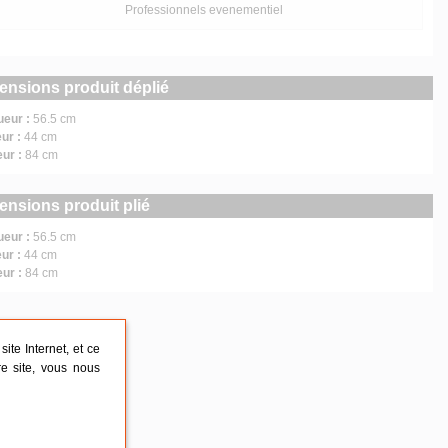
Professionnels evenementiel
ensions produit déplié
ueur :
56.5 cm
ur :
44 cm
eur :
84 cm
ensions produit plié
ueur :
56.5 cm
ur :
44 cm
eur :
84 cm
ite Internet, et ce
re site, vous nous