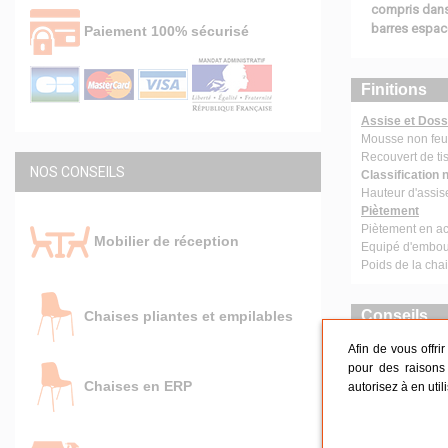
compris dans 
barres espac
Paiement 100% sécurisé
Finitions
Assise et Doss
Mousse non feu 
Recouvert de tis
NOS CONSEILS
Classification 
Hauteur d'assi
Piètement
Piètement en ac
Mobilier de réception
Equipé d'embouts
Poids de la cha
Conseils
Chaises pliantes et empilables
Afin de vous offri
Réceptio
pour des raisons 
Chaises en ERP
autorisez à en util
Chaises p
Choix de