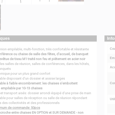
iques
Inf
Cou
nion empilable, multi-fonction, très confortable et résistante
férence ou chaise de salle des fêtes, d'accueil, de banquet
Emp
vêtue de tissu M1 traité non feu et piétement en acier noir
 les salles de réunion, salles de conférences, dans les hôtels,
Acc
banquets
mique pour un plus grand confort
ble disposant d'un dossier et assise larges
able à faible encombrement: les chaises s'emboitent
Com
 empilable par 10-13 chaises
et transport aisés: dossier arrondi équipé d'une prise de main
ble pour salles de réception ou salle de réunion répondant
Uti
 des collectivités et des professionnels
nimum de commande: 50pcs
croche entre chaises EN OPTION et SUR DEMANDE - non