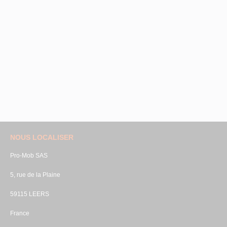
NOUS LOCALISER
Pro-Mob SAS
5, rue de la Plaine
59115 LEERS
France