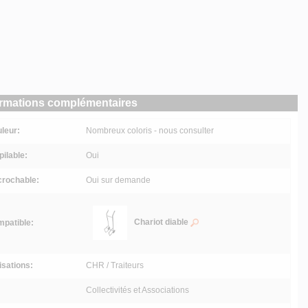
ormations complémentaires
leur:
Nombreux coloris - nous consulter
ilable:
Oui
rochable:
Oui sur demande
Chariot diable
patible:
lisations:
CHR / Traiteurs
Collectivités et Associations