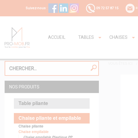
Suivez-nous :
09 72 57 87 15
c
ACCUEIL
TABLES
CHAISES
VOUS ÊTES ICI
NOS PRODUITS
Table pliante
Chaise pliante et empilable
Chaise pliante
Chaise empilable
Chaise empilable Plastique PP