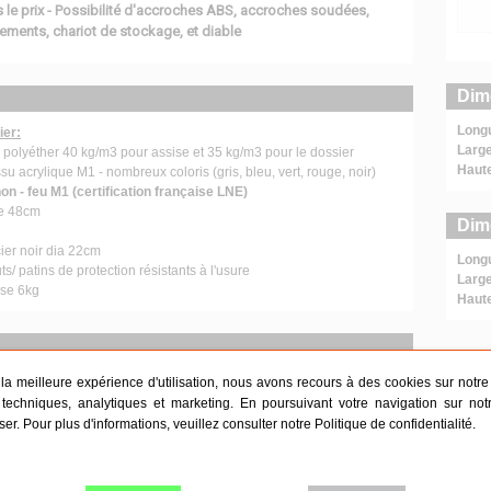
le prix - Possibilité d'accroches ABS, accroches soudées,
ements, chariot de stockage, et diable
Dim
Long
ier:
Large
polyéther 40 kg/m3 pour assise et 35 kg/m3 pour le dossier
Haut
su acrylique M1 - nombreux coloris (gris, bleu, vert, rouge, noir)
non - feu M1 (certification française LNE)
se 48cm
Dim
ier noir dia 22cm
Long
/ patins de protection résistants à l'usure
Large
ise 6kg
Haut
r la meilleure expérience d'utilisation, nous avons recours à des cookies sur notre s
n
techniques, analytiques et marketing. En poursuivant votre navigation sur not
iser. Pour plus d'informations, veuillez consulter notre
Politique de confidentialité
.
liantes et empilables
s chaises en ERP