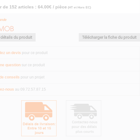
r de 152 articles : 64.00€ / pièce
(HT et Hors EC)
ande
 détails du produit
Télécharger la fiche du produit
ez un devis
pour ce produit
ne question
sur ce produit
de conseils
pour un projet
ez-nous
au 09.72.57.87.15