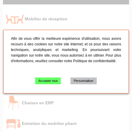
Mobilier de réception
Afin de vous offrir la meilleure expérience d'utilisation, nous avons
Mobilier de réunion
recours à des cookies sur notre site Internet, et ce pour des raisons
techniques, analytiques et marketing. En poursuivant votre
navigation sur notre site, vous nous autorisez à en utiliser. Pour plus
d'informations, veuillez consulter notre
Politique de confidentialité
.
Tables pliante - Mange-debout
Accepter tout
Personnaliser
Chaises pliantes et empilables
Chaises en ERP
Entretien du mobilier pliant