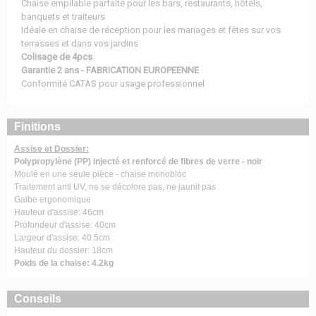
Chaise empilable parfaite pour les bars, restaurants, hôtels,
banquets et traiteurs
Idéale en chaise de réception pour les mariages et fêtes sur vos
terrasses et dans vos jardins
Colisage de 4pcs
Garantie 2 ans - FABRICATION EUROPEENNE
Conformité CATAS pour usage professionnel
Finitions
Assise et Dossier:
Polypropylène (PP) injecté et renforcé de fibres de verre - noir
Moulé en une seule pièce - chaise monobloc
Traitement anti UV, ne se décolore pas, ne jaunit pas
Galbe ergonomique
Hauteur d'assise: 46cm
Profondeur d'assise: 40cm
Largeur d'assise: 40.5cm
Hauteur du dossier: 18cm
Poids de la chaise: 4.2kg
Conseils