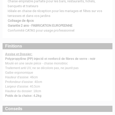
Chaise empilable parfaite pour les bars, restaurants, hôtels,
banquets et traiteurs
Idéale en chaise de réception pour les mariages et fêtes sur vos
terrasses et dans vos jardins
Colisage de 4pcs
Garantie 2 ans - FABRICATION EUROPEENNE
Conformité CATAS pour usage professionnel
Finitions
Assise et Dossier:
Polypropylène (PP) injecté et renforcé de fibres de verre - noir
Moulé en une seule pièce - chaise monobloc
Traitement anti UV, ne se décolore pas, ne jaunit pas
Galbe ergonomique
Hauteur d'assise: 46cm
Profondeur d'assise: 40cm
Largeur d'assise: 40,5cm
Hauteur du dossier: 18cm
Poids de la chaise: 4.2kg
Conseils