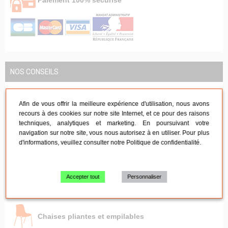
Paiement 100% sécurisé
NOS CONSEILS
Afin de vous offrir la meilleure expérience d'utilisation, nous avons
Mobilier de réception
recours à des cookies sur notre site Internet, et ce pour des raisons
techniques, analytiques et marketing. En poursuivant votre
navigation sur notre site, vous nous autorisez à en utiliser. Pour plus
d'informations, veuillez consulter notre
Politique de confidentialité
.
Mobilier de réunion
Accepter tout
Personnaliser
Tables pliante - Mange-debout
Chaises pliantes et empilables