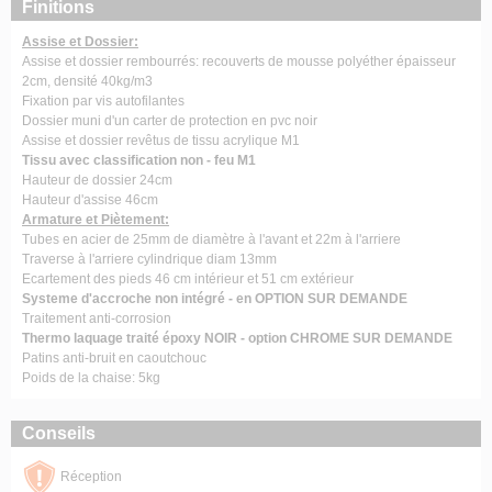
Finitions
Assise et Dossier:
Assise et dossier rembourrés: recouverts de mousse polyéther épaisseur
2cm, densité 40kg/m3
Fixation par vis autofilantes
Dossier muni d'un carter de protection en pvc noir
Assise et dossier revêtus de tissu acrylique M1
Tissu avec classification non - feu M1
Hauteur de dossier 24cm
Hauteur d'assise 46cm
Armature et Piètement:
Tubes en acier de 25mm de diamètre à l'avant et 22m à l'arriere
Traverse à l'arriere cylindrique diam 13mm
Ecartement des pieds 46 cm intérieur et 51 cm extérieur
Systeme d'accroche non intégré - en OPTION SUR DEMANDE
Traitement anti-corrosion
Thermo laquage traité époxy NOIR - option CHROME SUR DEMANDE
Patins anti-bruit en caoutchouc
Poids de la chaise: 5kg
Conseils
Réception