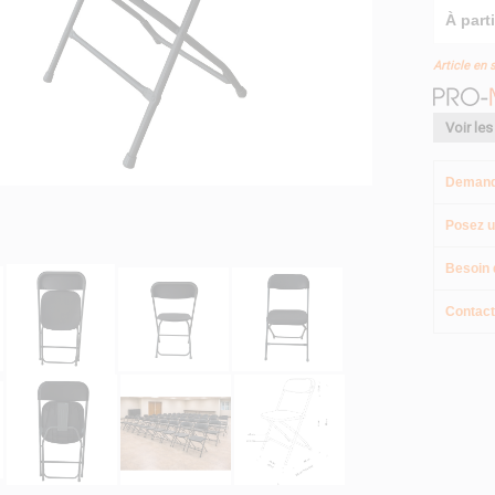
À parti
Article en 
Voir les
Demand
Posez u
Besoin 
Contact