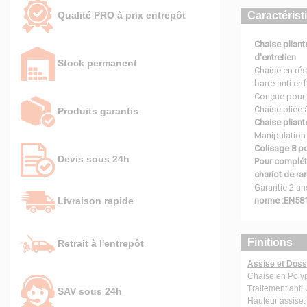
Qualité PRO à prix entrepôt
Caractérist
Chaise pliant
d'entretien
Stock permanent
Chaise en rés
barre anti e
Conçue pour u
Chaise pliée
Produits garantis
Chaise plian
Manipulation 
Colisage 8 p
Devis sous 24h
Pour compléte
chariot de ra
Garantie 2 an
norme :EN581
Livraison rapide
Finitions
Retrait à l'entrepôt
Assise et Doss
Chaise en Polyp
Traitement anti
SAV sous 24h
Hauteur assise: