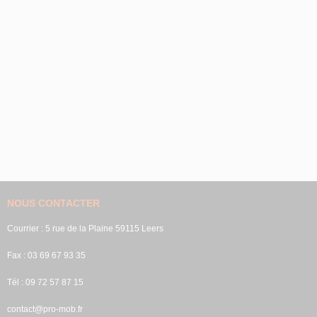
NOUS CONTACTER
Courrier : 5 rue de la Plaine 59115 Leers
Fax : 03 69 67 93 35
Tél : 09 72 57 87 15
contact@pro-mob.fr