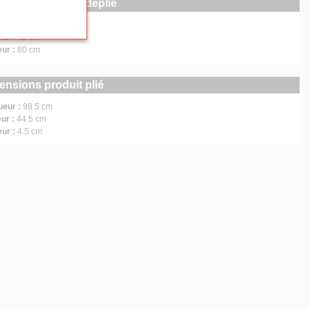
ensions produit déplié
ueur :
44 cm
ur :
45 cm
eur :
80 cm
ensions produit plié
ueur :
98.5 cm
ur :
44.5 cm
eur :
4.5 cm