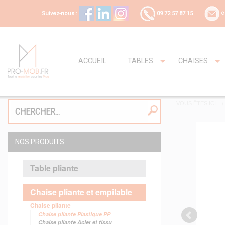
Suivez-nous :
09 72 57 87 15
c
ACCUEIL
TABLES
CHAISES
VOUS ÊTES ICI
NOS PRODUITS
Table pliante
Chaise pliante et empilable
Chaise pliante
Chaise pliante Plastique PP
Chaise pliante Acier et tissu