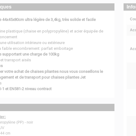
iques
Inf
Cou
e 44x45x80cm ultra légère de 3,4kg, très solide et facile
Acc
ine plastique (chaise en polypropylène) et acier équipée de
nfoncement
ne utilisation intérieure ou extérieure
 à faible encombrement: parfait emboitage
Acc
te supportant une charge de 100kg
et transport aisés
cs
r votre achat de chaises pliantes nous vous conseillons le
ngement et de transport pour chaises pliantes Jet
s
-1 et EN581-2 niveau contract
ier:
ropylène (PP) - noir
 UV
 44 cm