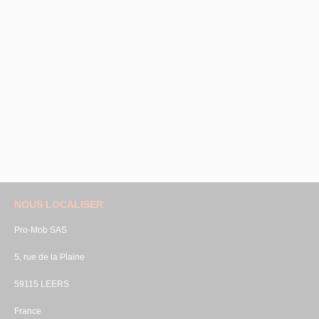
NOUS LOCALISER
Pro-Mob SAS
5, rue de la Plaine
59115 LEERS
France