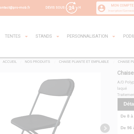
MON COMPTE
DEVIS SOUS
H
ontact@pro-mob.fr
Inscription/Connexi
TENTES
STANDS
PERSONNALISATION
PODI
ACCUEIL
NOS PRODUITS
CHAISE PLIANTE ET EMPILABLE
CHAISE P
Chaise 
A/D Polyp
laqué
Traitemen
Déta
De 8 à 
De 96 