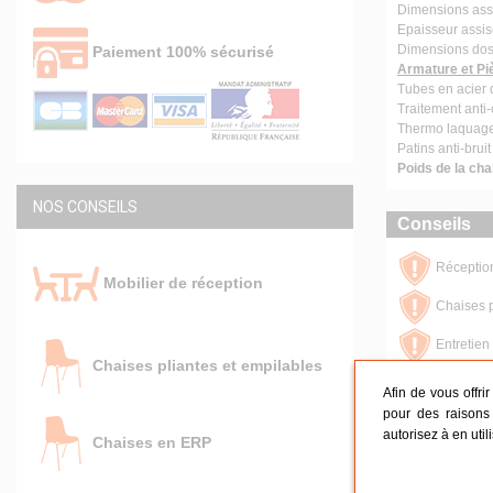
Dimensions assi
Epaisseur assi
Dimensions dos
Paiement 100% sécurisé
Armature et Pi
Tubes en acier
Traitement anti
Thermo laquage 
Patins anti-brui
Poids de la cha
NOS CONSEILS
Conseils
Réceptio
Mobilier de réception
Chaises p
Entretien 
Chaises pliantes et empilables
Afin de vous offri
Garantie et 
pour des raisons 
autorisez à en util
Chaises en ERP