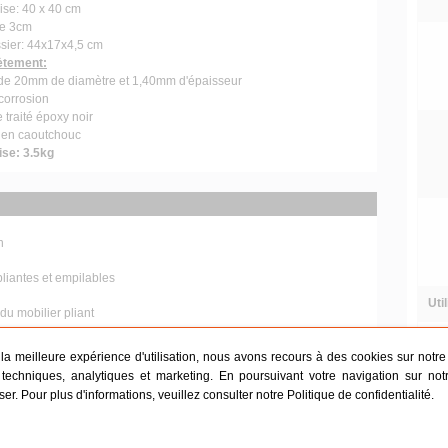
se: 40 x 40 cm
se 3cm
sier: 44x17x4,5 cm
ètement:
 de 20mm de diamètre et 1,40mm d'épaisseur
-corrosion
traité époxy noir
t en caoutchouc
ise: 3.5kg
n
liantes et empilables
Uti
du mobilier pliant
r la meilleure expérience d'utilisation, nous avons recours à des cookies sur notre s
Certifications
techniques, analytiques et marketing. En poursuivant votre navigation sur not
iser. Pour plus d'informations, veuillez consulter notre
Politique de confidentialité
.