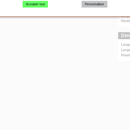
Dim
Accepter tout
Personnaliser
Long
Large
Haut
Dim
Long
Large
Haut