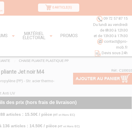
0 ARTICLE(S)
on
09 72 57 87 15
Du lundi au vendredi
de 8h30 à 12h30
MATÉRIEL
UMS
PROMOS
et de 13h30 à 17h30
ÉLECTORAL
contact@pro-
mob.fr
Devis sous 24h
LIANTE
CHAISE PLIANTE PLASTIQUE PP
pliante Jet noir M4
Réf.: C100010
ropylène (PP) - Str. acier thermo-
t Anti UV
ils des prix (hors frais de livraison)
88 articles : 15.50€ / pièce
(HT et Hors EC)
à 136 articles : 14.50€ / pièce
(HT et Hors EC)