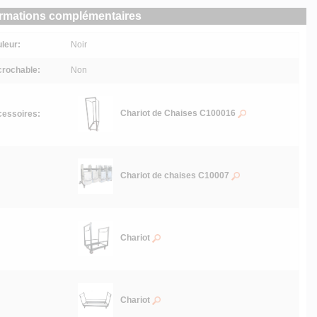
ormations complémentaires
leur:
Noir
rochable:
Non
Chariot de Chaises C100016
essoires:
Chariot de chaises C10007
Chariot
Chariot