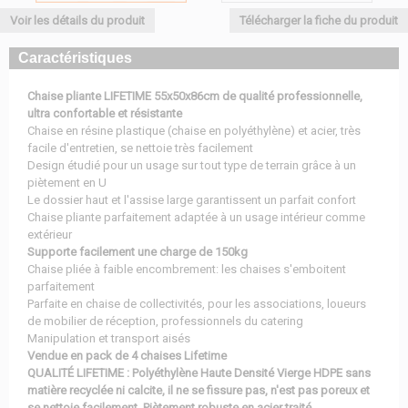
Voir les détails du produit
Télécharger la fiche du produit
Caractéristiques
Chaise pliante LIFETIME 55x50x86cm de qualité professionnelle,
ultra confortable et résistante
Chaise en résine plastique (chaise en polyéthylène) et acier, très
facile d'entretien, se nettoie très facilement
Design étudié pour un usage sur tout type de terrain grâce à un
piètement en U
Le dossier haut et l'assise large garantissent un parfait confort
Chaise pliante parfaitement adaptée à un usage intérieur comme
extérieur
Supporte facilement une charge de 150kg
Chaise pliée à faible encombrement: les chaises s'emboitent
parfaitement
Parfaite en chaise de collectivités, pour les associations, loueurs
de mobilier de réception, professionnels du catering
Manipulation et transport aisés
Vendue en pack de 4 chaises Lifetime
QUALITÉ LIFETIME : Polyéthylène Haute Densité Vierge HDPE sans
matière recyclée ni calcite, il ne se fissure pas, n'est pas poreux et
se nettoie facilement. Piètement robuste en acier traité.