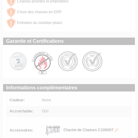
Chaises pliantes et empilables
Choix des chaises en ERP
Entretien du mobilier pliant
Garantie et Certifications
Informations complémentaires
Couleur:
Noire
Accrochable:
OUI
Chariot de Chaises C100007
Accessoires: