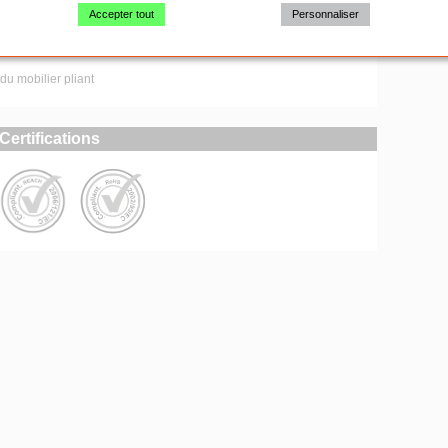
n
Accepter tout
Personnaliser
liantes et empilables
du mobilier pliant
Certifications