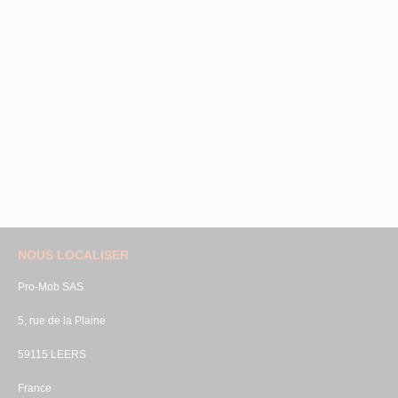
NOUS LOCALISER
Pro-Mob SAS
5, rue de la Plaine
59115 LEERS
France