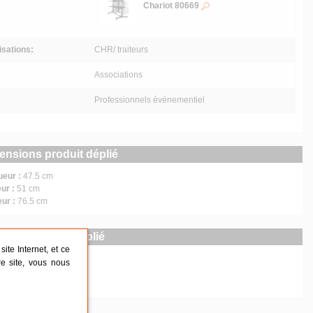
Chariot 80669
lisations:
CHR/ traiteurs
Associations
Professionnels événementiel
ensions produit déplié
ueur :
47.5 cm
ur :
51 cm
eur :
76.5 cm
ensions produit plié
ite Internet, et ce
ueur :
92 cm
re site, vous nous
ur :
47.5 cm
eur :
3 cm