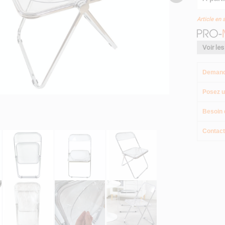
Article en 
Voir les
Demand
Posez u
Besoin 
Contact