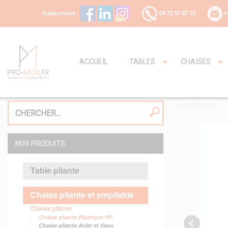
Suivez-nous :
09 72 57 87 15
c
ACCUEIL
TABLES
CHAISES
VOUS ÊTES ICI
NOS PRODUITS
Table pliante
Chaise pliante et empilable
Chaise pliante
Chaise pliante Plastique PP
Chaise pliante Acier et tissu