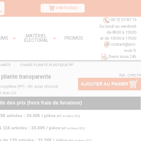
0 ARTICLE(S)
on
09 72 57 87 15
Du lundi au vendredi
de 8h30 à 12h30
MATÉRIEL
UMS
PROMOS
et de 13h30 à 17h30
ÉLECTORAL
contact@pro-
mob.fr
Devis sous 24h
LIANTE
CHAISE PLIANTE PLASTIQUE PP
 pliante transparente
Réf.: CHPLTR
ropylène (PP) - Str. acier chromé
t Anti UV
ils des prix (hors frais de livraison)
56 articles : 34.50€ / pièce
(HT et Hors EC)
 116 articles : 33.00€ / pièce
(HT et Hors EC)
r de 120 articles : 31.50€ / pièce
(HT et Hors EC)