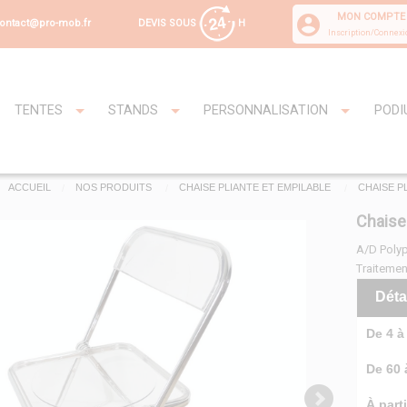
MON COMPTE
DEVIS SOUS
H
ontact@pro-mob.fr
Inscription/Connexi
TENTES
STANDS
PERSONNALISATION
PODI
ACCUEIL
NOS PRODUITS
CHAISE PLIANTE ET EMPILABLE
CHAISE P
Chaise
A/D Polyp
Traitemen
Déta
De 4 à 
De 60 à
À parti