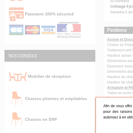
ou bureaux
Colisage 4 p
Garantie 2 an
Paiement 100% sécurisé
Finitions
Assise et Doss
Chaise en Polyé
Traitement anti
NOS CONSEILS
Hauteur assise:
Dimensions assi
Epaisseur assi
Dimensions dos
Mobilier de réception
Hauteur de cha
Hauteur de chai
Armature et Pi
Tubes en acier
Chaises pliantes et empilables
Traitement anti
Coins arrondis
Afin de vous offri
Poids de la cha
pour des raisons 
autorisez à en util
Chaises en ERP
Conseils