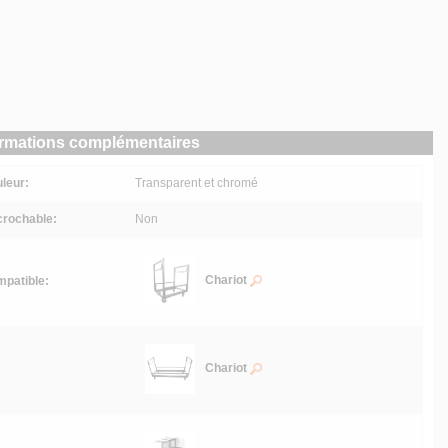
ormations complémentaires
leur:
Transparent et chromé
rochable:
Non
Chariot
patible:
Chariot