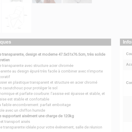
iques
Inf
Cou
e transparente, design et moderne 47.5x51x76.5cm, très solide
tretien
Acc
e transparente avec structure acier chromée
arente au design épuré très facile à combiner avec n'importe
coratif
sier en plastique transparent et structure en acier chromé
Com
n caoutchouc pour protéger le sol
omique et parfaite courbure: l'assise est épaisse et stable, et
sise est stable et confortable
 à faible encombrement: parfait emboitage
ple avec un chiffon humide
te supportant aisément une charge de 120kg
et transport aisés
te transparente idéale pour votre événement, salle de réunion