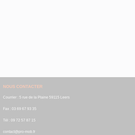
NOUS CONTACTER
Courrier : 5 rue de la Plaine 59115 Leers
Fax : 03 69 67 93 35
Tél : 09 72 57 87 15
contact@pro-mob.fr