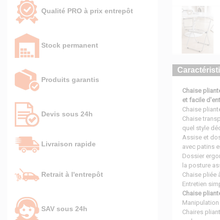
Qualité PRO à prix entrepôt
Stock permanent
Caractérist
Produits garantis
Chaise pliant
et facile d'en
Chaise pliant
Devis sous 24h
Chaise transp
quel style dé
Assise et dos
Livraison rapide
avec patins e
Dossier ergon
la posture as
Retrait à l'entrepôt
Chaise pliée
Entretien sim
Chaise plian
Manipulation 
SAV sous 24h
Chaires plian