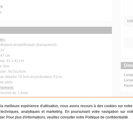
cs
s
Uti
ier:
thylene terephthalate (transparent)
 UV
 47 cm
se: 41 x 41 cm
Dim
se 3cm
sier: 46.5x14cm
Long
ise dépliée 76.5cm et profondeur 51cm
Large
se pliée
Haut
ètement:
 chromé de 1.4mm
-corrosion
Dim
r la meilleure expérience d'utilisation, nous avons recours à des cookies sur notre s
ise: 5.7kg
Long
techniques, analytiques et marketing. En poursuivant votre navigation sur not
Large
iser. Pour plus d'informations, veuillez consulter notre
Politique de confidentialité
.
Haut