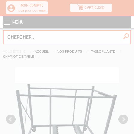
MON COMPTE
0 ARTICLE(S)
Inscription/Connexion
MENU
VOUS ÊTES ICI
ACCUEIL
NOS PRODUITS
TABLE PLIANTE
CHARIOT DE TABLE