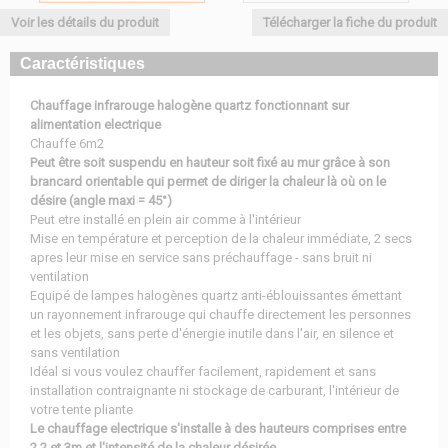
Voir les détails du produit
Télécharger la fiche du produit
Caractéristiques
Chauffage infrarouge halogène quartz fonctionnant sur
alimentation electrique
Chauffe 6m2
Peut être soit suspendu en hauteur soit fixé au mur grâce à son
brancard orientable qui permet de diriger la chaleur là où on le
désire (angle maxi = 45°)
Peut etre installé en plein air comme à l'intérieur
Mise en température et perception de la chaleur immédiate, 2 secs
apres leur mise en service sans préchauffage - sans bruit ni
ventilation
Equipé de lampes halogènes quartz anti-éblouissantes émettant
un rayonnement infrarouge qui chauffe directement les personnes
et les objets, sans perte d'énergie inutile dans l'air, en silence et
sans ventilation
Idéal si vous voulez chauffer facilement, rapidement et sans
installation contraignante ni stockage de carburant, l'intérieur de
votre tente pliante
Le chauffage electrique s'installe à des hauteurs comprises entre
2,2 et 3m et l'intensité de la chaleur désirée.