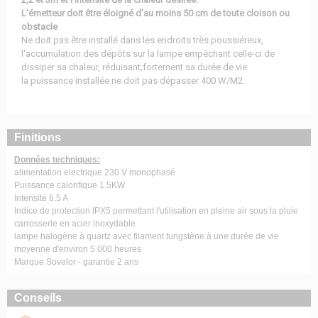
L'émetteur doit être éloigné d'au moins 50 cm de toute cloison ou
obstacle
Ne doit pas être installé dans les endroits très poussiéreux,
l'accumulation des dépôts sur la lampe empêchant celle-ci de
dissiper sa chaleur, réduisant;fortement sa durée de vie
la puissance installée ne doit pas dépasser 400 W/M2.
Finitions
Données techniques:
alimentation electrique 230 V monophasé
Puissance calorifique 1.5KW
Intensité 6.5 A
Indice de protection IPX5 permettant l'utilisation en pleine air sous la pluie
carrosserie en acier inoxydable
lampe halogène à quartz avec filament tungstène à une durée de vie
moyenne d'environ 5 000 heures
Marque Sovelor - garantie 2 ans
Conseils