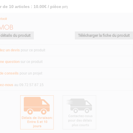
r de 10 articles : 10.00€ / pièce
(HT)
stock
 détails du produit
Télécharger la fiche du produit
ez un devis
pour ce produit
ne question
sur ce produit
de conseils
pour un projet
ez-nous
au 09.72.57.87.15