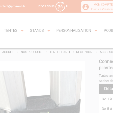
MON COMPTE
DEVIS SOUS
H
ontact@pro-mob.fr
Inscription/Connexi
TENTES
STANDS
PERSONNALISATION
PODI
ACCUEIL
NOS PRODUITS
TENTE PLIANTE DE RECEPTION
ACCESSO
Connec
pliant
Tentes ac
Sachet de
Déta
De 1 à 
De 5 à 