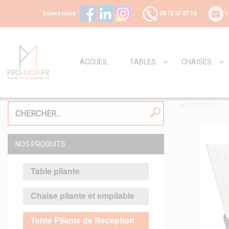
Suivez-nous :
09 72 57 87 15
c
ACCUEIL
TABLES
CHAISES
VOUS ÊTES ICI
NOS PRODUITS
Table pliante
Chaise pliante et empilable
Tente Pliante de Reception