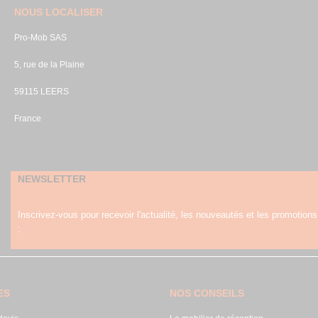
NOUS LOCALISER
Pro-Mob SAS
5, rue de la Plaine
59115 LEERS
France
NEWSLETTER
Inscrivez-vous pour recevoir l'actualité, les nouveautés et les promotions
:
ES
NOS CONSEILS