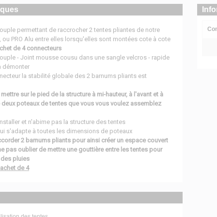
iques
Inf
Com
uple permettant de raccrocher 2 tentes pliantes de notre
ou PRO Alu entre elles lorsqu'elles sont montées cote à cote
chet de 4 connecteurs
ouple - Joint mousse cousu dans une sangle velcros - rapide
t à démonter
ecteur la stabilité globale des 2 barnums pliants est
ettre sur le pied de la structure à mi-hauteur, à l'avant et à
tre deux poteaux de tentes que vous vous voulez assemblez
installer et n'abime pas la structure des tentes
ui s'adapte à toutes les dimensions de poteaux
corder 2 barnums pliants pour ainsi créer un espace couvert
ne pas oublier de mettre une gouttière entre les tentes pour
 des pluies
sachet de 4
isation des tentes