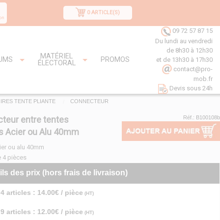
0 ARTICLE(S)
on
09 72 57 87 15
Du lundi au vendredi
de 8h30 à 12h30
MATÉRIEL
UMS
PROMOS
et de 13h30 à 17h30
ÉLECTORAL
contact@pro-
mob.fr
Devis sous 24h
IRES TENTE PLIANTE
CONNECTEUR
teur entre tentes
Réf.: B100108b
es Acier ou Alu 40mm
ier ou alu 40mm
 4 pièces
ils des prix (hors frais de livraison)
4 articles : 14.00€ / pièce
(HT)
9 articles : 12.00€ / pièce
(HT)