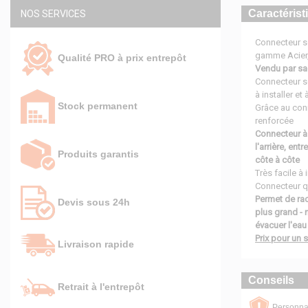
Caractérist
NOS SERVICES
Connecteur so
gamme Acier, 
Qualité PRO à prix entrepôt
Vendu par sa
Connecteur s
à installer e
Stock permanent
Grâce au conn
renforcée
Connecteur à m
l'arrière, en
Produits garantis
côte à côte
Très facile à 
Connecteur q
Permet de rac
Devis sous 24h
plus grand - 
évacuer l'eau
Prix pour un 
Livraison rapide
Conseils
Retrait à l'entrepôt
Personnal