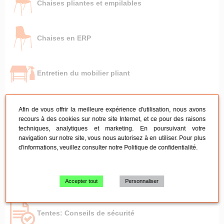
Chaises pliantes et empilables
Chaises en ERP
Entretien du mobilier pliant
Tentes pliantes par besoin
Afin de vous offrir la meilleure expérience d'utilisation, nous avons
recours à des cookies sur notre site Internet, et ce pour des raisons
techniques, analytiques et marketing. En poursuivant votre
navigation sur notre site, vous nous autorisez à en utiliser. Pour plus
Capacité des tentes pliantes
d'informations, veuillez consulter notre
Politique de confidentialité
.
Lestage des tentes pliantes
Accepter tout
Personnaliser
Tentes: Conseils de sécurité