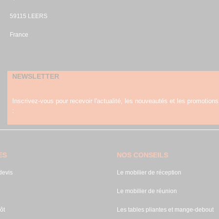
59115 LEERS
France
NEWSLETTER
Inscrivez-vous pour recevoir l'actualité, les nouveautés et les promotions
:
ES
NOS CONSEILS
evis
Le mobilier de réception
Le mobilier de réunion
ôt
Les tables pliantes et mange-debout