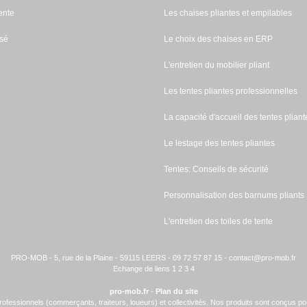
ente
Les chaises pliantes et empilables
sé
Le choix des chaises en ERP
L'entretien du mobilier pliant
Les tentes pliantes professionnelles
La capacité d'accueil des tentes pliant
Le lestage des tentes pliantes
Tentes: Conseils de sécurité
Personnalisation des barnums pliants
L'entretien des toiles de tente
PRO-MOB - 5, rue de la Plaine - 59115 LEERS - 09 72 57 87 15 -
contact@pro-mob.fr
Echange de liens 1
2
3
4
pro-mob.fr
-
Plan du site
fessionnels (commerçants, traiteurs, loueurs) et collectivités. Nos produits sont conçus po