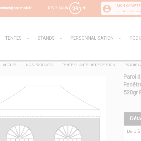
MON COMPTE
DEVIS SOUS
H
ontact@pro-mob.fr
Inscription/Connexi
TENTES
STANDS
PERSONNALISATION
PODI
ACCUEIL
NOS PRODUITS
TENTE PLIANTE DE RECEPTION
PAROIS L
Paroi d
Fenêtre
520gr 
Déta
De 1 à 