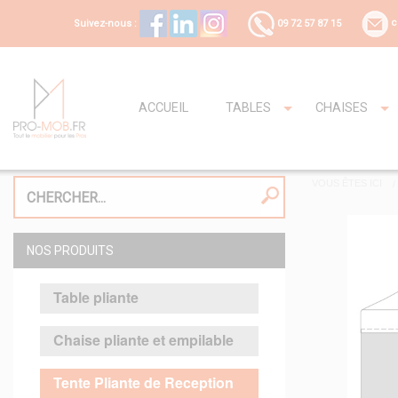
Suivez-nous :
09 72 57 87 15
c
ACCUEIL
TABLES
CHAISES
VOUS ÊTES ICI
NOS PRODUITS
Table pliante
Chaise pliante et empilable
Tente Pliante de Reception