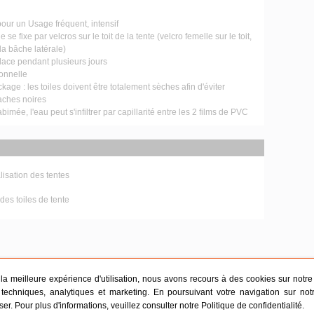
pour un Usage fréquent, intensif
 se fixe par velcros sur le toit de la tente (velcro femelle sur le toit,
la bâche latérale)
place pendant plusieurs jours
ionnelle
ckage : les toiles doivent être totalement sèches afin d'éviter
taches noires
bimée, l'eau peut s'infiltrer par capillarité entre les 2 films de PVC
isation des tentes
des toiles de tente
r la meilleure expérience d'utilisation, nous avons recours à des cookies sur notre s
techniques, analytiques et marketing. En poursuivant votre navigation sur not
iser. Pour plus d'informations, veuillez consulter notre
Politique de confidentialité
.