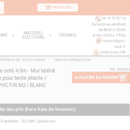
0 ARTICLE(S)
on
09 72 57 87 15
Du lundi au vendredi
de 8h30 à 12h30
MATÉRIEL
UMS
PROMOS
et de 13h30 à 17h30
ÉLECTORAL
contact@pro-
mob.fr
Devis sous 24h
ATÉRALES DE TENTE PLIANTE
PAROIS LATÉRALES PVC
e coté 4.5m - Mur latéral
Réf.: B100081
 pour tente pliante /
PVC F/R M2 / BLANC
ils des prix (hors frais de livraison)
3 articles : 51.00€ / pièce
(HT)