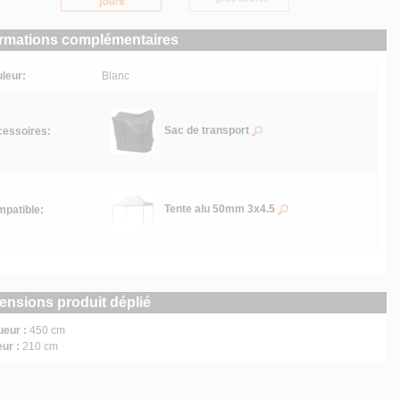
ormations complémentaires
leur:
Blanc
Sac de transport
essoires:
Tente alu 50mm 3x4.5
patible:
ensions produit déplié
ueur :
450 cm
eur :
210 cm