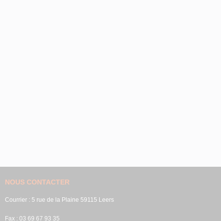
NOUS CONTACTER
Courrier : 5 rue de la Plaine 59115 Leers
Fax : 03 69 67 93 35