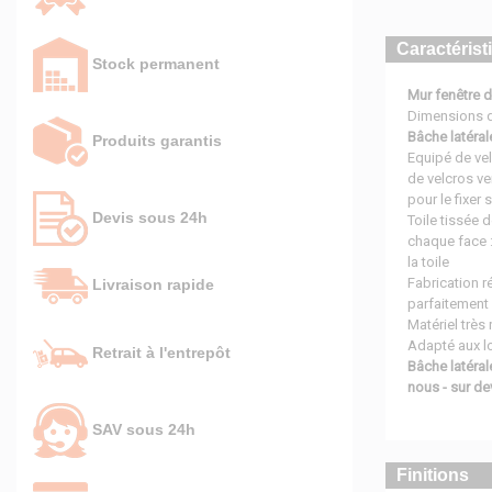
Caractérist
Stock permanent
Mur fenêtre d
Dimensions de
Bâche latéra
Produits garantis
Equipé de vel
de velcros ve
pour le fixer
Devis sous 24h
Toile tissée 
chaque face :
la toile
Fabrication 
Livraison rapide
parfaitement
Matériel très
Adapté aux lo
Retrait à l'entrepôt
Bâche latéra
nous - sur de
SAV sous 24h
Finitions