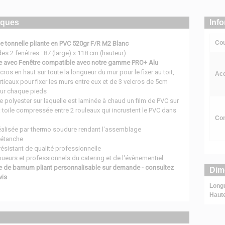
iques
Inf
Cou
e tonnelle pliante en PVC 520gr F/R M2 Blanc
s 2 fenêtres : 87 (large) x 118 cm (hauteur)
le avec Fenêtre compatible avec notre gamme PRO+ Alu
cros en haut sur toute la longueur du mur pour le fixer au toit,
Acc
rticaux pour fixer les murs entre eux et de 3 velcros de 5cm
 sur chaque pieds
de polyester sur laquelle est laminée à chaud un film de PVC sur
 toile compressée entre 2 rouleaux qui incrustent le PVC dans
Com
réalisée par thermo soudure rendant l'assemblage
 étanche
 résistant de qualité professionnelle
ueurs et professionnels du catering et de l'évènementiel
le de barnum pliant personnalisable sur demande - consultez
Dim
vis
Long
Haut