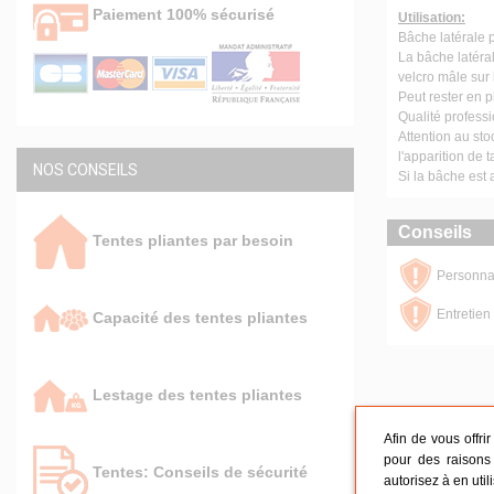
Paiement 100% sécurisé
Utilisation:
Bâche latérale 
La bâche latérale
velcro mâle sur 
Peut rester en 
Qualité profess
Attention au sto
l'apparition de 
NOS CONSEILS
Si la bâche est a
Conseils
Tentes pliantes par besoin
Personnal
Entretien 
Capacité des tentes pliantes
Lestage des tentes pliantes
Afin de vous offri
pour des raisons 
Tentes: Conseils de sécurité
autorisez à en util