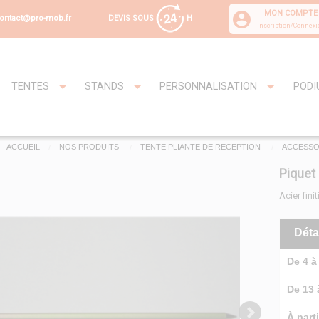
MON COMPTE
DEVIS SOUS
H
ontact@pro-mob.fr
Inscription/Connexi
TENTES
STANDS
PERSONNALISATION
PODI
ACCUEIL
NOS PRODUITS
TENTE PLIANTE DE RECEPTION
ACCESSO
Piquet
Acier fini
Déta
De 4 à 
De 13 à
À parti