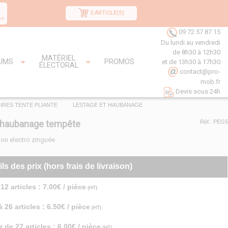
0 ARTICLE(S)
on
09 72 57 87 15
Du lundi au vendredi
de 8h30 à 12h30
MATÉRIEL
UMS
PROMOS
et de 13h30 à 17h30
ÉLECTORAL
contact@pro-
mob.fr
Devis sous 24h
IRES TENTE PLIANTE
LESTAGE ET HAUBANAGE
 haubanage tempête
Réf.: PEG5
tion electro zinguée
ils des prix (hors frais de livraison)
12 articles : 7.00€ / pièce
(HT)
 26 articles : 6.50€ / pièce
(HT)
r de 27 articles : 6.00€ / pièce
(HT)