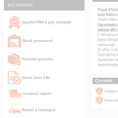
NOS SERVICES
Piquet d'hau
acier finition
VENDU PAR LOT
Qualité PRO à prix entrepôt
Ces piquets 
serrage afin 
L'utilisation
place obligat
Stock permanent
haubanage.
En effet, à c
pied est impé
Produits garantis
également ex
supplémentai
Devis sous 24h
Conseils
Lestage d
Livraison rapide
Personnal
Retrait à l'entrepôt