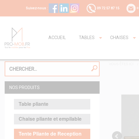
Suivez-nous :
09 72 57 87 15
c
ACCUEIL
TABLES
CHAISES
VOUS ÊTES ICI
NOS PRODUITS
Table pliante
Chaise pliante et empilable
Tente Pliante de Reception