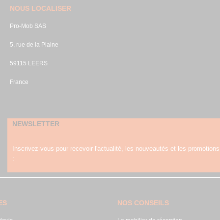
NOUS LOCALISER
Pro-Mob SAS
5, rue de la Plaine
59115 LEERS
France
NEWSLETTER
Inscrivez-vous pour recevoir l'actualité, les nouveautés et les promotions
:
ES
NOS CONSEILS