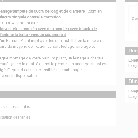
banage tempete de 60cm de long et de diametre 1.5cm en
 electro zinguée contre la corrosion
Com
 DE 4 - prix unitaire
doivent etre associés avec des sangles avec boucle de
d'arrimer la tente - vendue séparement
 d'un Barnum Pliant implique dès son installation la mise en
oire de moyens de fixation au sol : lestage, ancrage et
Dim
haque montage de votre barnum pliant, un lestage à chaque
Long
ratif. Quand la qualité du sol le permet, un ancrage au sol est
Large
igé. Et quand cela est possible, un haubanage
re est indispensable.
Dim
Long
Large
es tentes pliantes
isation des tentes