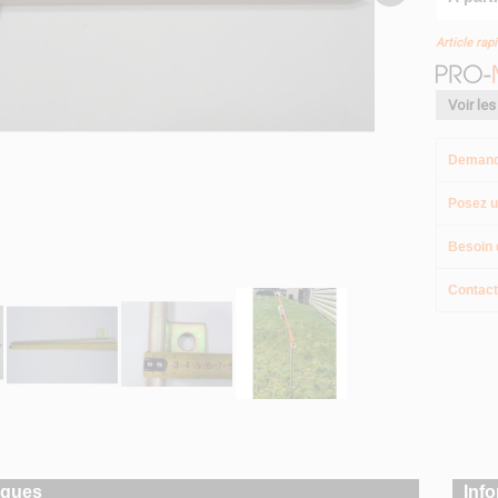
Article rap
Voir les
Demand
Posez u
Besoin 
Contact
iques
Inf