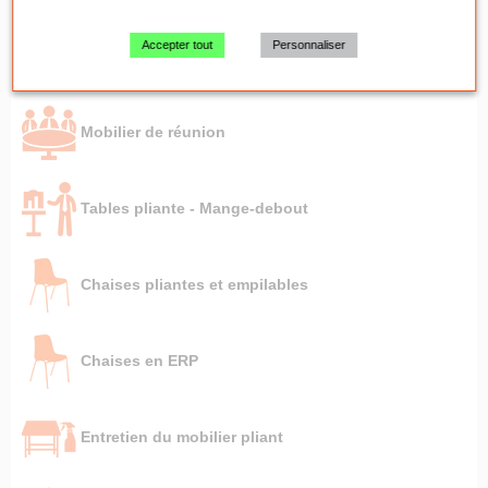
Accepter tout
Personnaliser
Mobilier de réception
Mobilier de réunion
Tables pliante - Mange-debout
Chaises pliantes et empilables
Chaises en ERP
Entretien du mobilier pliant