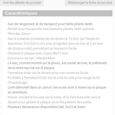
Voir les détails du produit
Télécharger la fiche du produit
Caractéristiques
Sac de rangement et de transport pour tente pliante 4x4m
Parfait pour transporter nos barnums pliants 4x4m gamme
PRO+Alu 50mm
Sac à roulettes (roulettes de dimensions 15.5cm sur Plaque en
aluminium 31x12x5.5 cm) avec poignées (une en bas et 2 en haut
de chaque coté) permettant un transport facile
Dimension plaque avec roues 46x15.5cm
Dimension du sac 190x42x44cm
Le sac, comme montré sur la photo, est ouvert en bas, le piétement
de la tente repose sur la plaque
Fermeture éclair sur le devant pour une ouverture facile
Pochette à fermeture Eclair sur le coté le coté pour ranger le kit
d'haubanage
Livré démonté dans un carton: les roues sont à visser sur la plaque
en aluminium
Passer ensuite la housse sur la tente, et la faire basculer vers le
devant pour glisser la plaque sous les patines des pieds
Plusieurs dimensions disponibles 3x3, 3x4.5 et 3x6m