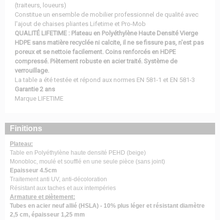
(traiteurs, loueurs)
Constitue un ensemble de mobilier professionnel de qualité avec
l'ajout de chaises pliantes Lifetime et Pro-Mob
QUALITÉ LIFETIME : Plateau en Polyéthylène Haute Densité Vierge
HDPE sans matière recyclée ni calcite, il ne se fissure pas, n'est pas
poreux et se nettoie facilement. Coins renforcés en HDPE
compressé. Piètement robuste en acier traité. Système de
verrouillage.
La table a été testée et répond aux normes EN 581-1 et EN 581-3
Garantie 2 ans
Marque LIFETIME
Finitions
Plateau:
Table en Polyéthylène haute densité PEHD (beige)
Monobloc, moulé et soufflé en une seule pièce (sans joint)
Epaisseur 4.5cm
Traitement anti UV, anti-décoloration
Résistant aux taches et aux intempéries
Armature et piètement:
Tubes en acier neuf allié (HSLA) - 10% plus léger et résistant diamètre
2,5 cm, épaisseur 1,25 mm