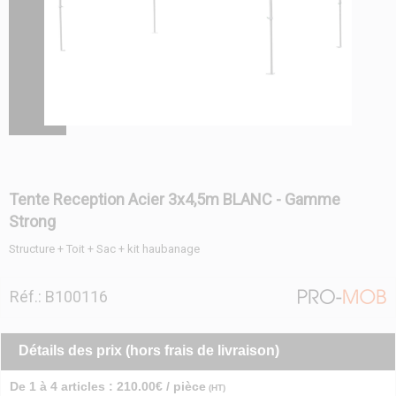
Tente Reception Acier 3x4,5m BLANC - Gamme
Strong
Structure + Toit + Sac + kit haubanage
Réf.: B100116
Détails des prix (hors frais de livraison)
De 1 à 4 articles : 210.00€ / pièce
(HT)