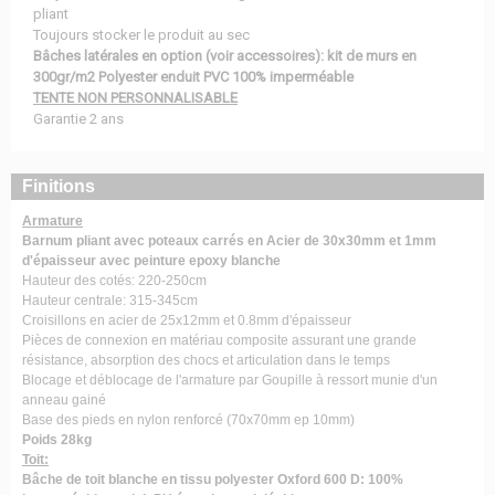
pliant
Toujours stocker le produit au sec
Bâches latérales en option (voir accessoires): kit de murs en
300gr/m2 Polyester enduit PVC 100% imperméable
TENTE NON PERSONNALISABLE
Garantie 2 ans
Finitions
Armature
Barnum pliant avec poteaux carrés en Acier de 30x30mm et 1mm
d'épaisseur avec peinture epoxy blanche
Hauteur des cotés: 220-250cm
Hauteur centrale: 315-345cm
Croisillons en acier de 25x12mm et 0.8mm d'épaisseur
Pièces de connexion en matériau composite assurant une grande
résistance, absorption des chocs et articulation dans le temps
Blocage et déblocage de l'armature par Goupille à ressort munie d'un
anneau gainé
Base des pieds en nylon renforcé (70x70mm ep 10mm)
Poids 28kg
Toit:
Bâche de toit blanche en tissu polyester Oxford 600 D: 100%