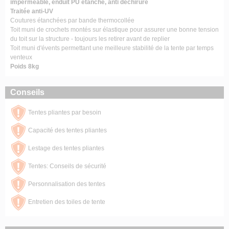
imperméable, enduit PU étanche, anti déchirure
Traitée anti-UV
Coutures étanchées par bande thermocollée
Toit muni de crochets montés sur élastique pour assurer une bonne tension
du toit sur la structure - toujours les retirer avant de replier
Toit muni d'évents permettant une meilleure stabilité de la tente par temps
venteux
Poids 8kg
Conseils
Tentes pliantes par besoin
Capacité des tentes pliantes
Lestage des tentes pliantes
Tentes: Conseils de sécurité
Personnalisation des tentes
Entretien des toiles de tente