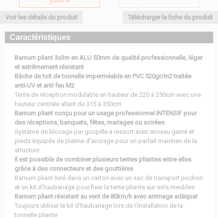
Voir les détails du produit
Télécharger la fiche du produit
Caractéristiques
Barnum pliant 3x3m en ALU 50mm de qualité professionnelle, léger
et extrêmement résistant
Bâche de toit de tonnelle imperméable en PVC 520gr/m2 traitée
anti-UV et anti feu M2
Tente de réception modulable en hauteur de 220 à 250cm avec une
hauteur centrale allant de 315 à 350cm
Barnum pliant conçu pour un usage professionnel INTENSIF pour
des réceptions, banquets, fêtes, mariages ou soirées
Système de blocage par goupille à ressort avec anneau gainé et
pieds équipés de platine d'ancrage pour un parfait maintien de la
structure
Il est possible de combiner plusieurs tentes pliantes entre elles
grâce à des connecteurs et des gouttières
Barnum pliant livré dans un carton avec un sac de transport pochon
et un kit d'haubanage pour fixer la tente pliante sur sols meubles
Barnum pliant résistant au vent de 80km/h avec arrimage adéquat
Toujours utiliser le kit d'haubanage lors de l'installation de la
tonnelle pliante