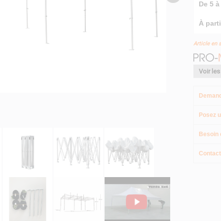
De 5 à 
À parti
Article en 
Voir les
Demand
Posez u
Besoin 
Contact