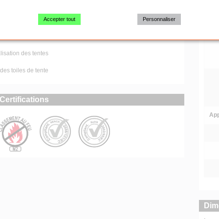
des tentes pliantes
es tentes pliantes
Accepter tout
Personnaliser
onseils de sécurité
isation des tentes
des toiles de tente
Certifications
App
Dim