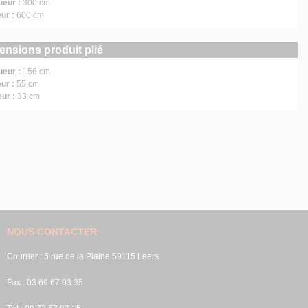
ueur :
300 cm
ur :
600 cm
ensions produit plié
ueur :
156 cm
ur :
55 cm
eur :
33 cm
NOUS CONTACTER
Courrier : 5 rue de la Plaine 59115 Leers
Fax : 03 69 67 93 35