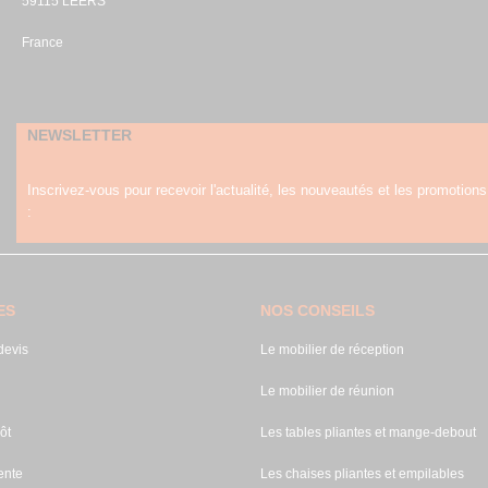
59115 LEERS
France
NEWSLETTER
Inscrivez-vous pour recevoir l'actualité, les nouveautés et les promotions
:
ES
NOS CONSEILS
evis
Le mobilier de réception
Le mobilier de réunion
ôt
Les tables pliantes et mange-debout
ente
Les chaises pliantes et empilables