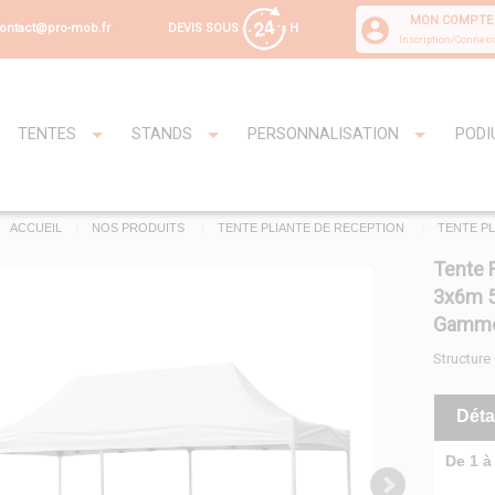
MON COMPTE
DEVIS SOUS
H
ontact@pro-mob.fr
Inscription/Connexi
TENTES
STANDS
PERSONNALISATION
PODI
ACCUEIL
NOS PRODUITS
TENTE PLIANTE DE RECEPTION
TENTE PL
Tente 
3x6m 5
Gamme
Structure
Déta
De 1 à 