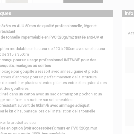
iques
Inf
t 3x6m en ALU 50mm de qualité professionnelle, léger et
résistant
Acc
 de tonnelle imperméable en PVC 520gr/m2 traitée anti-UV et
eption modulable en hauteur de 220 à 250cm avec une hauteur
nt de 315 à 350cm
t conçu pour un usage professionnel INTENSIF pour des
banquets, mariages ou soirées
locage par goupille à ressort avec anneau gainé et pieds
atines d'ancrage pour un parfait maintien de la structure
le de combiner plusieurs tentes pliantes entre elles grâce à des
et des gouttières
 livré dans un carton avec un sac de transport pochon et un
ge pour fixer la structure sur sols meubles
t résistant au vent de 80km/h avec arrimage adéquat
ser le kit d'haubanage lors de l'installation de la tonnelle
ker le produit au sec
les en option (voir accessoires): murs en PVC 520gr, mur
enêtre ou mur porte, 100% imperméable