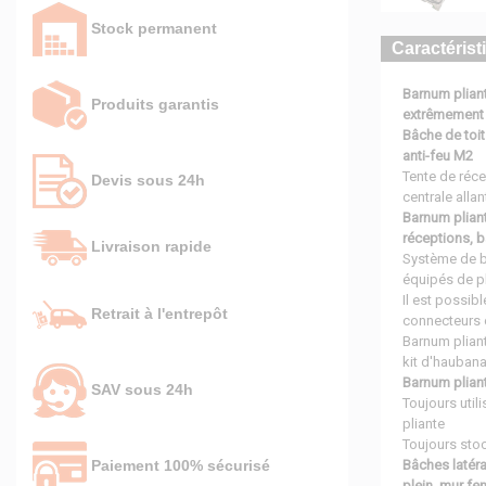
Stock permanent
Caractérist
Barnum plian
Produits garantis
extrêmement 
Bâche de toit
anti-feu M2
Tente de réc
Devis sous 24h
centrale alla
Barnum plian
réceptions, 
Livraison rapide
Système de b
équipés de pl
Il est possib
Retrait à l'entrepôt
connecteurs 
Barnum pliant
kit d'haubana
Barnum plian
SAV sous 24h
Toujours utili
pliante
Toujours stoc
Bâches latéra
Paiement 100% sécurisé
plein, mur f