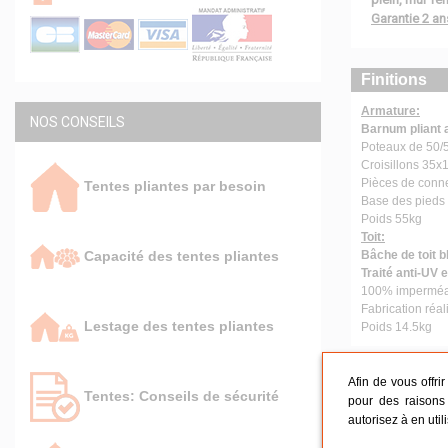
Garantie 2 an
Finitions
Armature:
NOS CONSEILS
Barnum pliant 
Poteaux de 50/
Croisillons 35
Pièces de conne
Tentes pliantes par besoin
Base des pieds
Poids 55kg
Toit:
Bâche de toit 
Capacité des tentes pliantes
Traité anti-UV e
100% imperméa
Fabrication réa
Lestage des tentes pliantes
Poids 14.5kg
Conseils
Afin de vous offri
Tentes: Conseils de sécurité
pour des raisons 
Tentes pl
autorisez à en util