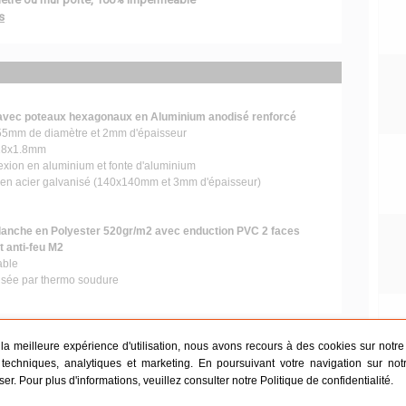
s
avec poteaux hexagonaux en Aluminium anodisé renforcé
55mm de diamètre et 2mm d'épaisseur
x18x1.8mm
xion en aluminium et fonte d'aluminium
 en acier galvanisé (140x140mm et 3mm d'épaisseur)
blanche en Polyester 520gr/m2 avec enduction PVC 2 faces
t anti-feu M2
ble
lisée par thermo soudure
r la meilleure expérience d'utilisation, nous avons recours à des cookies sur notre s
techniques, analytiques et marketing. En poursuivant votre navigation sur not
iantes par besoin
iser. Pour plus d'informations, veuillez consulter notre
Politique de confidentialité
.