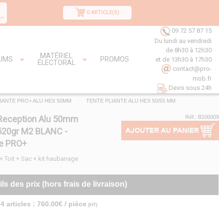
0 ARTICLE(S)
on
09 72 57 87 15
Du lundi au vendredi
de 8h30 à 12h30
MATÉRIEL
UMS
PROMOS
et de 13h30 à 17h30
ÉLECTORAL
contact@pro-
mob.fr
Devis sous 24h
IANTE PRO+ ALU HEX 50MM
TENTE PLIANTE ALU HEX 50/55 MM
Reception Alu 50mm
Réf.: B100009
20gr M2 BLANC -
 PRO+
 + Toit + Sac + kit haubanage
ils des prix (hors frais de livraison)
4 articles : 760.00€ / pièce
(HT)