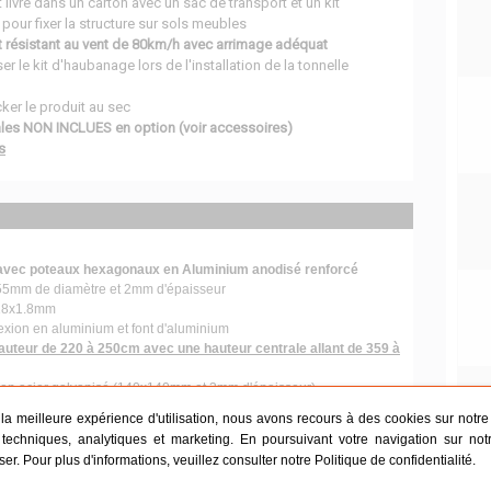
 livré dans un carton avec un sac de transport et un kit
our fixer la structure sur sols meubles
t résistant au vent de 80km/h avec arrimage adéquat
ser le kit d'haubanage lors de l'installation de la tonnelle
ker le produit au sec
ales NON INCLUES en option (voir accessoires)
s
avec poteaux hexagonaux en Aluminium anodisé renforcé
55mm de diamètre et 2mm d'épaisseur
x18x1.8mm
xion en aluminium et font d'aluminium
auteur de 220 à 250cm avec une hauteur centrale allant de 359 à
 en acier galvanisé (140x140mm et 3mm d'épaisseur)
r la meilleure expérience d'utilisation, nous avons recours à des cookies sur notre s
techniques, analytiques et marketing. En poursuivant votre navigation sur not
blanche imperméable en PVC 520gr
iser. Pour plus d'informations, veuillez consulter notre
Politique de confidentialité
.
t anti feu M2
hées par bande thermocollée