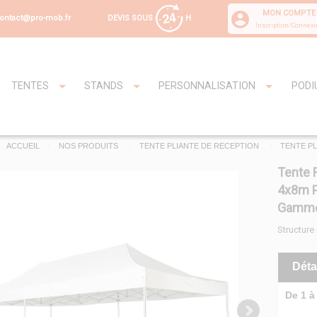
MON COMPTE
DEVIS SOUS
H
ontact@pro-mob.fr
Inscription/Connexi
TENTES
STANDS
PERSONNALISATION
PODI
ACCUEIL
NOS PRODUITS
TENTE PLIANTE DE RECEPTION
TENTE PL
Tente 
4x8m P
Gamme
Structure
Déta
De 1 à 