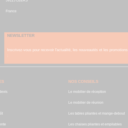
59115 LEERS
France
NEWSLETTER
Inscrivez-vous pour recevoir l'actualité, les nouveautés et les promotions
:
ES
NOS CONSEILS
evis
Le mobilier de réception
Le mobilier de réunion
ôt
Les tables pliantes et mange-debout
ente
Les chaises pliantes et empilables