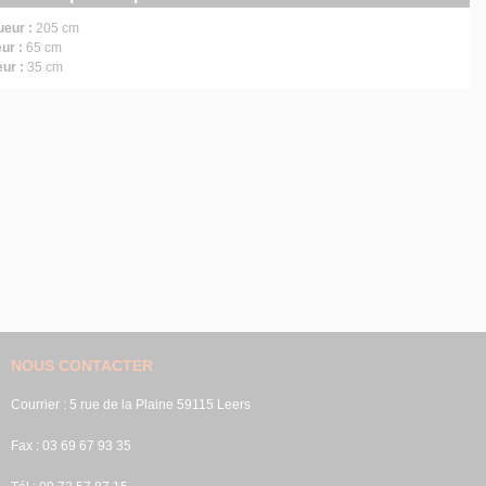
ueur :
205 cm
ur :
65 cm
eur :
35 cm
NOUS CONTACTER
Courrier : 5 rue de la Plaine 59115 Leers
Fax : 03 69 67 93 35