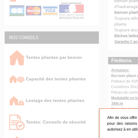
Barnum pliant
d'haubanage p
Barnum plian
Toujours utili
pliante
Toujours stoc
Bâches latér
NOS CONSEILS
Garantie 2 an
Tentes pliantes par besoin
Finitions
Armature:
Barnum pliant 
Capacité des tentes pliantes
Poteaux de 50/
Croisillons 35
Pièces de conne
Modulable en h
Lestage des tentes pliantes
388cm
Base des pieds
Poids 70kg
Afin de vous offri
Toit:
Tentes: Conseils de sécurité
pour des raisons 
Bâche de toit 
autorisez à en util
Traité anti UV e
Coutures étanc