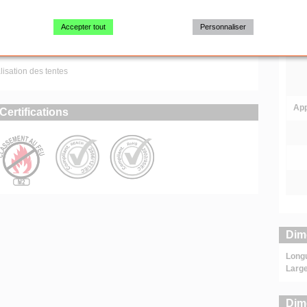
Accepter tout
Personnaliser
isation des tentes
App
Certifications
Dim
Long
Large
Dim