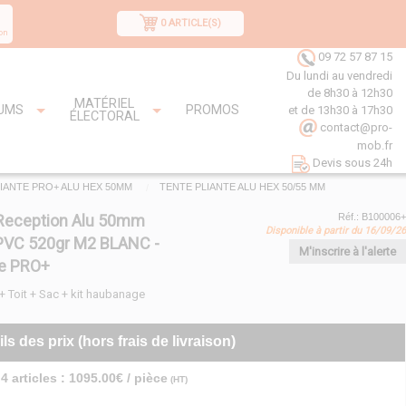
0 ARTICLE(S)
on
09 72 57 87 15
Du lundi au vendredi
de 8h30 à 12h30
MATÉRIEL
UMS
PROMOS
et de 13h30 à 17h30
ÉLECTORAL
contact@pro-
mob.fr
Devis sous 24h
IANTE PRO+ ALU HEX 50MM
TENTE PLIANTE ALU HEX 50/55 MM
Reception Alu 50mm
Réf.: B100006+
Disponible à partir du 16/09/26
VC 520gr M2 BLANC -
M'inscrire à l'alerte
 PRO+
 + Toit + Sac + kit haubanage
ils des prix (hors frais de livraison)
4 articles : 1095.00€ / pièce
(HT)