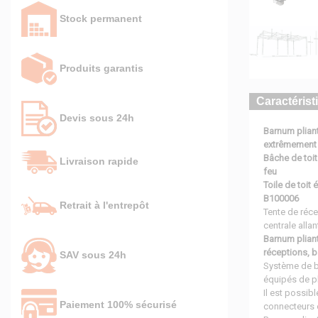
Stock permanent
Produits garantis
Caractérist
Devis sous 24h
Barnum plian
extrêmement 
Bâche de toit
Livraison rapide
feu
Toile de toit
B100006
Retrait à l'entrepôt
Tente de réc
centrale alla
Barnum plian
réceptions, b
SAV sous 24h
Système de b
équipés de pl
Il est possib
Paiement 100% sécurisé
connecteurs 