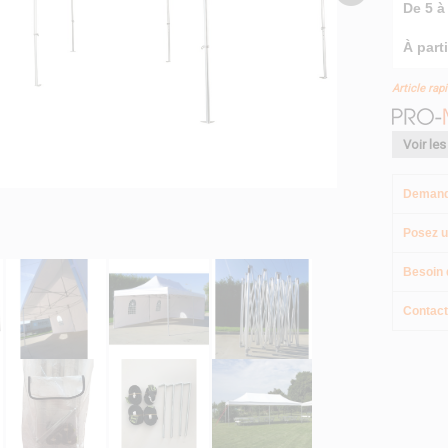
De 5 à 
À parti
Article rap
Voir les
Demand
Posez u
Besoin 
Contact