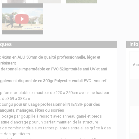
iques
Inf
t 4x8m en ALU 50mm de qualité professionnelle, léger et
résistant
Acc
 de tonnelle imperméable en PVC 520gr traitée anti UV et anti
 également disponible en 300gr Polyester enduit PVC - voir ref
eption modulable en hauteur de 220 à 250cm avec une hauteur
nt de 359 à 388cm
t conçu pour un usage professionnel INTENSIF pour des
anquets, mariages, fêtes ou soirées
locage par goupille à ressort avec anneau gainé et pieds
atine d'ancrage pour un parfait maintien de la structure
le de combiner plusieurs tentes pliantes entre elles grâce à des
et des gouttières