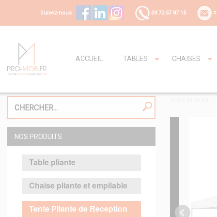
Suivez-nous :
09 72 57 87 15
c
ACCUEIL
TABLES
CHAISES
VOUS ÊTES ICI
NOS PRODUITS
Table pliante
Chaise pliante et empilable
Tente Pliante de Reception