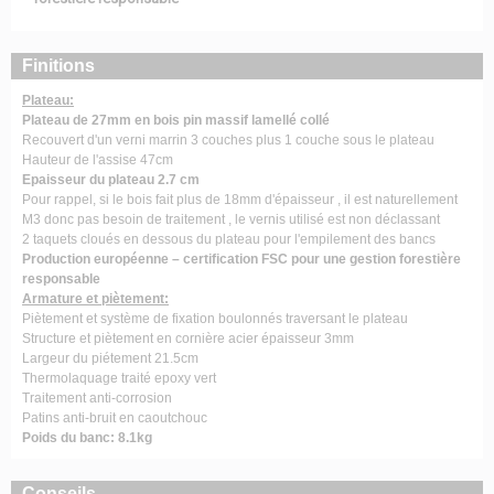
Finitions
Plateau:
Plateau de 27mm en bois pin massif lamellé collé
Recouvert d'un verni marrin 3 couches plus 1 couche sous le plateau
Hauteur de l'assise 47cm
Epaisseur du plateau 2.7 cm
Pour rappel, si le bois fait plus de 18mm d'épaisseur , il est naturellement
M3 donc pas besoin de traitement , le vernis utilisé est non déclassant
2 taquets cloués en dessous du plateau pour l'empilement des bancs
Production européenne – certification FSC pour une gestion forestière
responsable
Armature et piètement:
Piètement et système de fixation boulonnés traversant le plateau
Structure et piètement en cornière acier épaisseur 3mm
Largeur du piétement 21.5cm
Thermolaquage traité epoxy vert
Traitement anti-corrosion
Patins anti-bruit en caoutchouc
Poids du banc: 8.1kg
Conseils