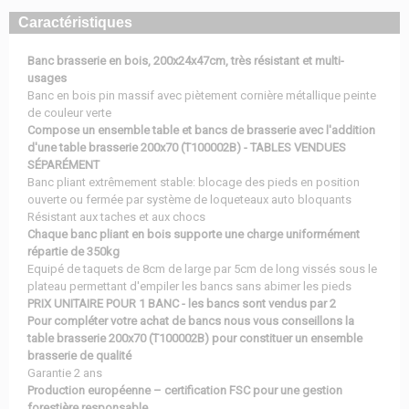
Caractéristiques
Banc brasserie en bois, 200x24x47cm, très résistant et multi-
usages
Banc en bois pin massif avec piètement cornière métallique peinte
de couleur verte
Compose un ensemble table et bancs de brasserie avec l'addition
d'une table brasserie 200x70 (T100002B) - TABLES VENDUES
SÉPARÉMENT
Banc pliant extrêmement stable: blocage des pieds en position
ouverte ou fermée par système de loqueteaux auto bloquants
Résistant aux taches et aux chocs
Chaque banc pliant en bois supporte une charge uniformément
répartie de 350kg
Equipé de taquets de 8cm de large par 5cm de long vissés sous le
plateau permettant d'empiler les bancs sans abimer les pieds
PRIX UNITAIRE POUR 1 BANC - les bancs sont vendus par 2
Pour compléter votre achat de bancs nous vous conseillons la
table brasserie 200x70 (T100002B) pour constituer un ensemble
brasserie de qualité
Garantie 2 ans
Production européenne – certification FSC pour une gestion
forestière responsable