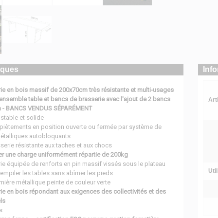
iques
Inf
ie en bois massif de 200x70cm très résistante et multi-usages
ensemble table et bancs de brasserie avec l'ajout de 2 bancs
Art
m - BANCS VENDUS SÉPARÉMENT
stable et solide
piètements en position ouverte ou fermée par système de
étalliques autobloquants
serie résistante aux taches et aux chocs
er une charge uniformément répartie de 200kg
ie équipée de renforts en pin massif vissés sous le plateau
Uti
empiler les tables sans abîmer les pieds
nière métallique peinte de couleur verte
ie en bois répondant aux exigences des collectivités et des
ls
s