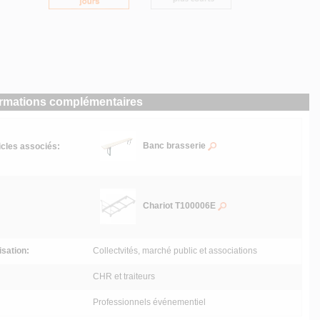
ormations complémentaires
Banc brasserie
icles associés:
Chariot T100006E
lisation:
Collectvités, marché public et associations
CHR et traiteurs
Professionnels événementiel