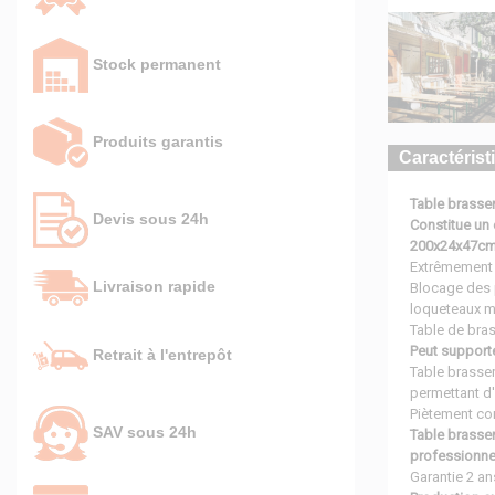
Stock permanent
Produits garantis
Caractérist
Table brasser
Devis sous 24h
Constitue un 
200x24x47c
Extrêmement 
Livraison rapide
Blocage des 
loqueteaux m
Table de bras
Peut support
Retrait à l'entrepôt
Table brasser
permettant d'
Piètement cor
SAV sous 24h
Table brasser
professionne
Garantie 2 an