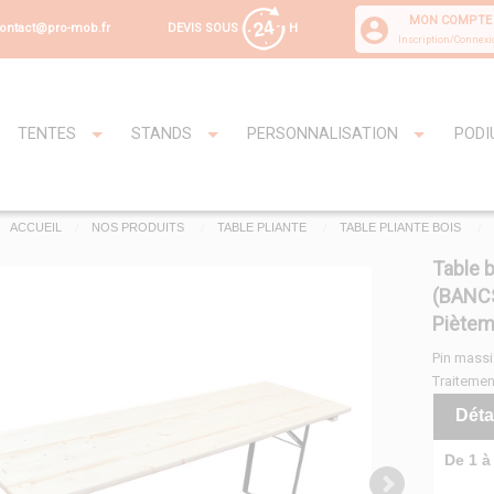
MON COMPTE
DEVIS SOUS
H
ontact@pro-mob.fr
Inscription/Connexi
TENTES
STANDS
PERSONNALISATION
PODI
ACCUEIL
NOS PRODUITS
TABLE PLIANTE
TABLE PLIANTE BOIS
Table 
(BANC
Piètem
Pin massi
Traitemen
Déta
De 1 à 