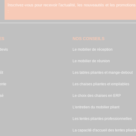
Inscrivez-vous pour recevoir l'actualité, les nouveautés et les promotions
:
ES
NOS CONSEILS
evis
Le mobilier de réception
Le mobilier de réunion
ôt
Les tables pliantes et mange-debout
ente
Les chaises pliantes et empilables
sé
Le choix des chaises en ERP
L'entretien du mobilier pliant
Les tentes pliantes professionnelles
La capacité d'accueil des tentes pliant