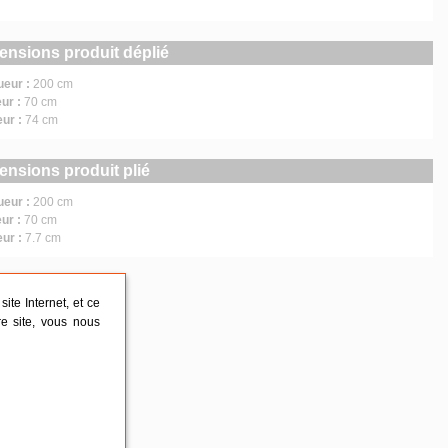
ensions produit déplié
ueur :
200 cm
ur :
70 cm
eur :
74 cm
ensions produit plié
ueur :
200 cm
ur :
70 cm
eur :
7.7 cm
ite Internet, et ce
re site, vous nous