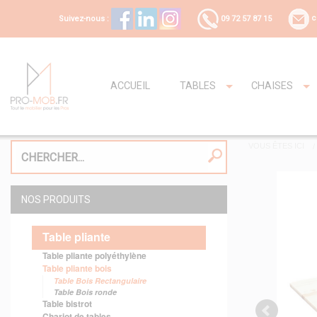
Suivez-nous :
09 72 57 87 15
c
ACCUEIL
TABLES
CHAISES
VOUS ÊTES ICI
NOS PRODUITS
Table pliante
Table pliante polyéthylène
Table pliante bois
Table Bois Rectangulaire
Table Bois ronde
Table bistrot
Chariot de tables