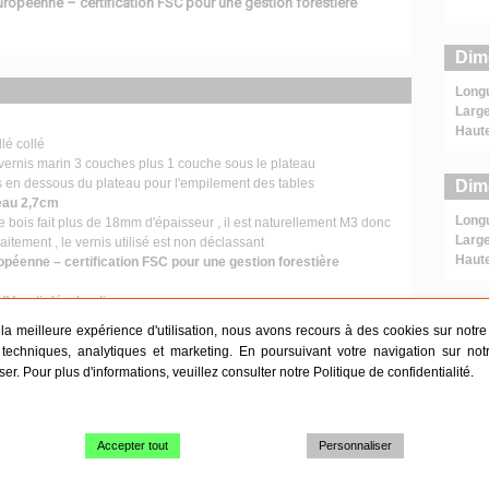
ropéenne – certification FSC pour une gestion forestière
Dim
Long
Large
Haut
lé collé
vernis marin 3 couches plus 1 couche sous le plateau
s en dessous du plateau pour l'empilement des tables
Dim
eau 2,7cm
Long
le bois fait plus de 18mm d'épaisseur , il est naturellement M3 donc
Large
aitement , le vernis utilisé est non déclassant
Haut
péenne – certification FSC pour une gestion forestière
UV, anti-décoloration
ateau 74cm
r la meilleure expérience d'utilisation, nous avons recours à des cookies sur notre s
ètement:
techniques, analytiques et marketing. En poursuivant votre navigation sur not
tement en acier verrouillable par loquet
iser. Pour plus d'informations, veuillez consulter notre
Politique de confidentialité
.
ière épaisseur 3mm
tement 42cm
-corrosion
traité époxy vert
Accepter tout
Personnaliser
t en caoutchouc
les pieds 150cm - piétement à 25cm du bord de chaque coté