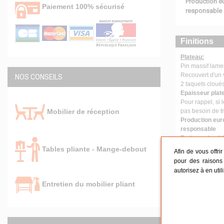
Production eu
Paiement 100% sécurisé
responsable
Finitions
Plateau:
Pin massif lamel
Recouvert d'un 
NOS CONSEILS
2 taquets cloué
Epaisseur plat
Pour rappel, si 
Mobilier de réception
pas besoin de tr
Production euro
responsable
Traitement anti 
Hauteur du pl
Tables pliante - Mange-debout
Afin de vous offri
Armature et Pi
pour des raisons 
Structure et piè
autorisez à en util
Piètement corn
Largeur du pié
Entretien du mobilier pliant
Traitement anti
Thermo laquage 
Patins anti-brui
Distance entre 