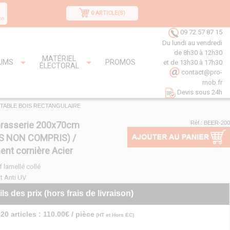
0 ARTICLE(S)
on
09 72 57 87 15
Du lundi au vendredi
de 8h30 à 12h30
MATÉRIEL
UMS
PROMOS
et de 13h30 à 17h30
ÉLECTORAL
contact@pro-
mob.fr
Devis sous 24h
TABLE BOIS RECTANGULAIRE
brasserie 200x70cm
Réf.: BEER-200
S NON COMPRIS) /
ent cornière Acier
f lamellé collé
t Anti UV
ils des prix (hors frais de livraison)
20 articles : 110.00€ / pièce
(HT et Hors EC)