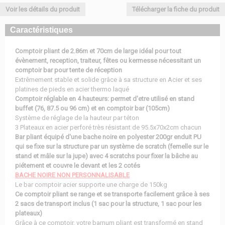
Voir les détails du produit
Télécharger la fiche du produit
Caractéristiques
Comptoir pliant de 2.86m et 70cm de large idéal pour tout
évènement, reception, traiteur, fêtes ou kermesse nécessitant un
comptoir bar pour tente de réception
Extrêmement stable et solide grâce à sa structure en Acier et ses
platines de pieds en acier thermo laqué
Comptoir réglable en 4 hauteurs: permet d'etre utilisé en stand
buffet (76, 87.5 ou 96 cm) et en comptoir bar (105cm)
Système de réglage de la hauteur par téton
3 Plateaux en acier perforé très résistant de 95.5x70x2cm chacun
Bar pliant équipé d'une bache noire en polyester 200gr enduit PU
qui se fixe sur la structure par un système de scratch (femelle sur le
stand et mâle sur la jupe) avec 4 scratchs pour fixer la bâche au
piétement et couvre le devant et les 2 cotés
BACHE NOIRE NON PERSONNALISABLE
Le bar comptoir acier supporte une charge de 150kg
Ce comptoir pliant se range et se transporte facilement grâce à ses
2 sacs de transport inclus (1 sac pour la structure, 1 sac pour les
plateaux)
Grâce à ce comptoir, votre barnum pliant est transformé en stand