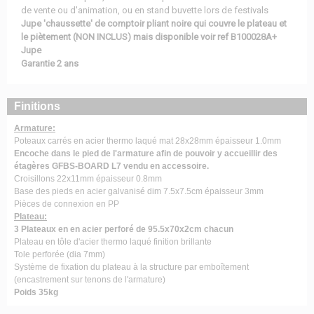
de vente ou d'animation, ou en stand buvette lors de festivals
Jupe 'chaussette' de comptoir pliant noire qui couvre le plateau et
le piètement (NON INCLUS) mais disponible voir ref B100028A+
Jupe
Garantie 2 ans
Finitions
Armature:
Poteaux carrés en acier thermo laqué mat 28x28mm épaisseur 1.0mm
Encoche dans le pied de l'armature afin de pouvoir y accueillir des
étagères GFBS-BOARD L7 vendu en accessoire.
Croisillons 22x11mm épaisseur 0.8mm
Base des pieds en acier galvanisé dim 7.5x7.5cm épaisseur 3mm
Pièces de connexion en PP
Plateau:
3 Plateaux en en acier perforé de 95.5x70x2cm chacun
Plateau en tôle d'acier thermo laqué finition brillante
Tole perforée (dia 7mm)
Système de fixation du plateau à la structure par emboîtement
(encastrement sur tenons de l'armature)
Poids 35kg