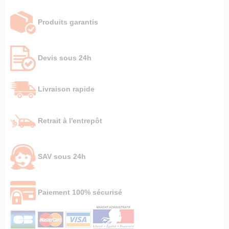
Produits garantis
Devis sous 24h
Livraison rapide
Retrait à l'entrepôt
SAV sous 24h
Paiement 100% sécurisé