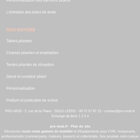
Personnalisation des barnums pliants
L'entretien des toiles de tente
NOS RAYONS
Tables pliantes
Chaises pliantes et empilables
Tentes pliantes de réception
Stand et comptoir pliant
Personnalisation
Podium et praticable de scène
PRO-MOB - 5, rue de la Plaine - 59115 LEERS - 09 72 57 87 15 -
contact@pro-mob.fr
Echange de liens 1
2
3
4
pro-mob.fr
-
Plan du site
Découvrez
toute notre gamme de mobilier
et d'équipements pour CHR, restaurants,
professionnels (commerçants, traiteurs, loueurs) et collectivités. Nos produits sont conçus