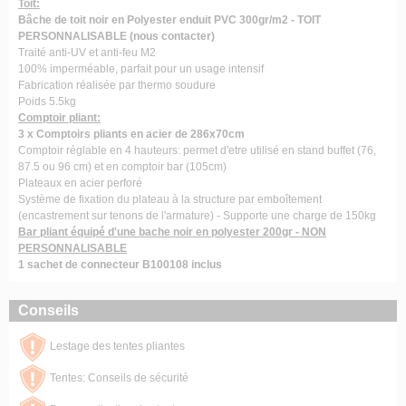
Toit:
Bâche de toit noir en Polyester enduit PVC 300gr/m2 - TOIT
PERSONNALISABLE (nous contacter)
Traité anti-UV et anti-feu M2
100% imperméable, parfait pour un usage intensif
Fabrication réalisée par thermo soudure
Poids 5.5kg
Comptoir pliant:
3 x Comptoirs pliants en acier de 286x70cm
Comptoir réglable en 4 hauteurs: permet d'etre utilisé en stand buffet (76,
87.5 ou 96 cm) et en comptoir bar (105cm)
Plateaux en acier perforé
Système de fixation du plateau à la structure par emboîtement
(encastrement sur tenons de l'armature) - Supporte une charge de 150kg
Bar pliant équipé d'une bache noir en polyester 200gr - NON
PERSONNALISABLE
1 sachet de connecteur B100108 inclus
Conseils
Lestage des tentes pliantes
Tentes: Conseils de sécurité