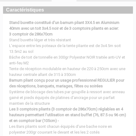
Caractéristiques
Stand buvette constitué d'un barnum pliant 3X4.5 en Aluminium
40mm avec un toit 3x4.5 noir et de 3 comptoirs pliants en acier:
3 comptoir de 286x70cm
Stand buvette léger et très résistant
L'espace entre les poteaux de la tente pliante est de 3x4.5m soit
13.5m2 au sol
Bâche de toit de tonnelle en 300gr Polyester NOIR traitée anti-UV et
anti-feu M2
Tente de réception modulable en hauteur de 220 à 250cm avec une
hauteur centrale allant de 315 à 350cm
Barnum pliant conçu pour un usage professionnel REGULIER pour
des réceptions, banquets, mariages, fêtes ou soirées
Système de blocage des tubes par goupille à ressort avec anneau
gainé et pieds équipés de platines d'ancrage pour un parfait
maintien de la structure
Les 3 comptoirs pliants (3 comptoir de 286x70cm) réglables en 4
hauteurs permettant l'utilisation en stand buffet (76, 87.5 ou 96 cm)
et en comptoir bar (105cm) -
Les Bars pliants sont chacun équipés d'une bache noire en
polyester 200gr couvrant le devant et les les 2 cotés