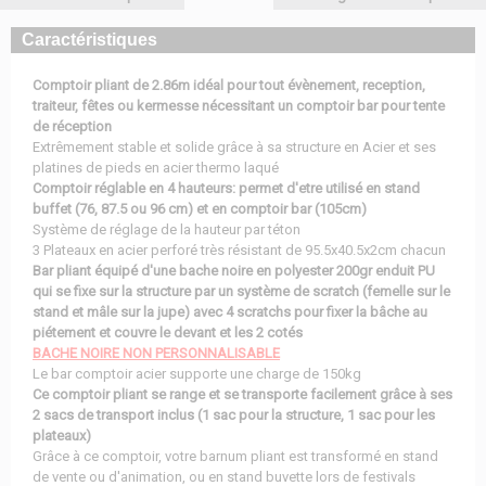
Caractéristiques
Comptoir pliant de 2.86m idéal pour tout évènement, reception,
traiteur, fêtes ou kermesse nécessitant un comptoir bar pour tente
de réception
Extrêmement stable et solide grâce à sa structure en Acier et ses
platines de pieds en acier thermo laqué
Comptoir réglable en 4 hauteurs: permet d'etre utilisé en stand
buffet (76, 87.5 ou 96 cm) et en comptoir bar (105cm)
Système de réglage de la hauteur par téton
3 Plateaux en acier perforé très résistant de 95.5x40.5x2cm chacun
Bar pliant équipé d'une bache noire en polyester 200gr enduit PU
qui se fixe sur la structure par un système de scratch (femelle sur le
stand et mâle sur la jupe) avec 4 scratchs pour fixer la bâche au
piétement et couvre le devant et les 2 cotés
BACHE NOIRE NON PERSONNALISABLE
Le bar comptoir acier supporte une charge de 150kg
Ce comptoir pliant se range et se transporte facilement grâce à ses
2 sacs de transport inclus (1 sac pour la structure, 1 sac pour les
plateaux)
Grâce à ce comptoir, votre barnum pliant est transformé en stand
de vente ou d'animation, ou en stand buvette lors de festivals