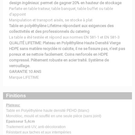
design ingénieux: permet de gagner 20% en hauteur de stockage
Parfaite en table traiteur, table banquet, table buffet ou table
d'appoint
Manipulation et transport aisés, se stocke à plat
Table en polyéthylène Lifetime répondant aux exigences des
collectivités et des professionnels du catering
La table a été testée et répond aux normes EN 581-1 et EN 581-3
QUALITÉ LIFETIME: Plateau en Polyéthylène Haute Densité Vierge
HDPE sans matière recyclée ni calcite, il ne se fissure pas, n'est pas
poreux et se nettoie facilement. Coins renforcés en HDPE
compressé. Piètement robuste en acier traité. Système de
verrouillage.
GARANTIE 10 ANS
Marque LIFETIME
Finitions
Plateau:
Table en Polyéthylène haute densité PEHD (blanc)
Monobloc, moulé et soufflé en une seule pièce (sans joint)
Epaisseur 5,4cm
Traitement anti UV, anti-décoloration
Résistant aux taches et aux intempéries