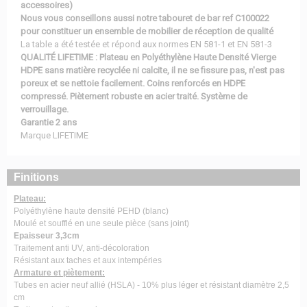
accessoires)
Nous vous conseillons aussi notre tabouret de bar ref C100022
pour constituer un ensemble de mobilier de réception de qualité
La table a été testée et répond aux normes EN 581-1 et EN 581-3
QUALITÉ LIFETIME : Plateau en Polyéthylène Haute Densité Vierge
HDPE sans matière recyclée ni calcite, il ne se fissure pas, n'est pas
poreux et se nettoie facilement. Coins renforcés en HDPE
compressé. Piètement robuste en acier traité. Système de
verrouillage.
Garantie 2 ans
Marque LIFETIME
Finitions
Plateau:
Polyéthylène haute densité PEHD (blanc)
Moulé et soufflé en une seule pièce (sans joint)
Epaisseur 3,3cm
Traitement anti UV, anti-décoloration
Résistant aux taches et aux intempéries
Armature et piètement:
Tubes en acier neuf allié (HSLA) - 10% plus léger et résistant diamètre 2,5
cm