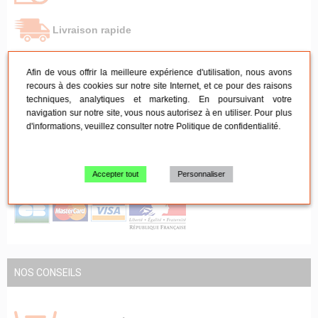
Livraison rapide
Afin de vous offrir la meilleure expérience d'utilisation, nous avons
Retrait à l'entrepôt
recours à des cookies sur notre site Internet, et ce pour des raisons
techniques, analytiques et marketing. En poursuivant votre
navigation sur notre site, vous nous autorisez à en utiliser. Pour plus
SAV sous 24h
d'informations, veuillez consulter notre
Politique de confidentialité
.
Paiement 100% sécurisé
Accepter tout
Personnaliser
NOS CONSEILS