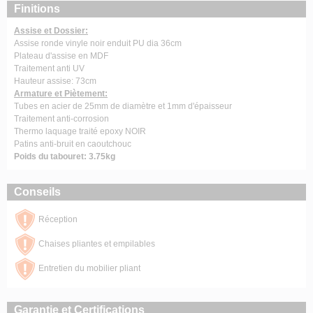
Finitions
Assise et Dossier:
Assise ronde vinyle noir enduit PU dia 36cm
Plateau d'assise en MDF
Traitement anti UV
Hauteur assise: 73cm
Armature et Piètement:
Tubes en acier de 25mm de diamètre et 1mm d'épaisseur
Traitement anti-corrosion
Thermo laquage traité epoxy NOIR
Patins anti-bruit en caoutchouc
Poids du tabouret: 3.75kg
Conseils
Réception
Chaises pliantes et empilables
Entretien du mobilier pliant
Garantie et Certifications