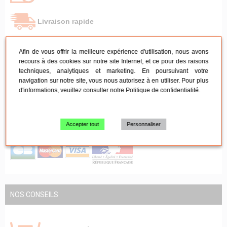
Livraison rapide
Afin de vous offrir la meilleure expérience d'utilisation, nous avons
Retrait à l'entrepôt
recours à des cookies sur notre site Internet, et ce pour des raisons
techniques, analytiques et marketing. En poursuivant votre
navigation sur notre site, vous nous autorisez à en utiliser. Pour plus
SAV sous 24h
d'informations, veuillez consulter notre
Politique de confidentialité
.
Paiement 100% sécurisé
Accepter tout
Personnaliser
NOS CONSEILS