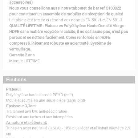
accessoires)
Nous vous conseillons aussi notre tabouret de bar ref C100022
pour constituer un ensemble de mobilier de réception de qualité
La table a été testée et répond aux normes EN 581-1 et EN 581-3
QUALITÉ LIFETIME : Plateau en Polyéthylène Haute Densité Vierge
HDPE sans matière recyclée ni calcite, il ne se fissure pas, n'est pas
poreux et se nettoie facilement. Coins renforcés en HDPE
compressé. Piètement robuste en acier traité. Système de
verrouillage.
Garantie 2 ans
Marque LIFETIME
Finitions
Plateau:
Polyéthylène haute densité PEHD (noir)
Moulé et soufflé en une seule pièce (sans joint)
Epaisseur 3,3cm
Traitement anti UV, anti-décoloration
Résistant aux taches et aux intempéries
Armature et piètement:
Tubes en acier neuf allié (HSLA) - 10% plus léger et résistant diamètre 2,5
cm