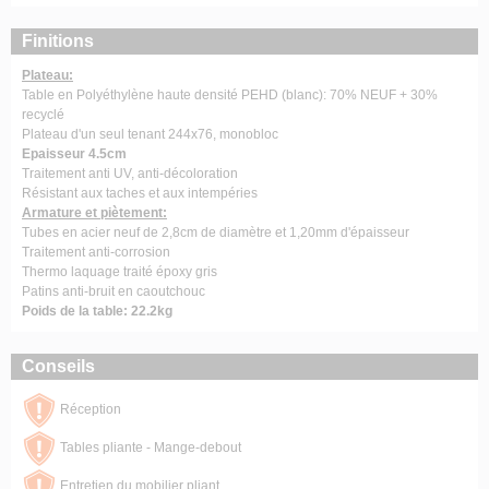
Finitions
Plateau:
Table en Polyéthylène haute densité PEHD (blanc): 70% NEUF + 30%
recyclé
Plateau d'un seul tenant 244x76, monobloc
Epaisseur 4.5cm
Traitement anti UV, anti-décoloration
Résistant aux taches et aux intempéries
Armature et piètement:
Tubes en acier neuf de 2,8cm de diamètre et 1,20mm d'épaisseur
Traitement anti-corrosion
Thermo laquage traité époxy gris
Patins anti-bruit en caoutchouc
Poids de la table: 22.2kg
Conseils
Réception
Tables pliante - Mange-debout
Entretien du mobilier pliant