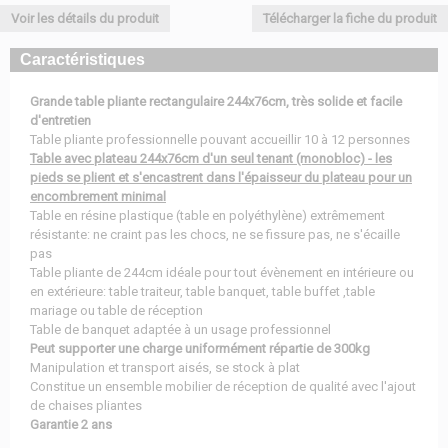
Voir les détails du produit
Télécharger la fiche du produit
Caractéristiques
Grande table pliante rectangulaire 244x76cm, très solide et facile
d'entretien
Table pliante professionnelle pouvant accueillir 10 à 12 personnes
Table avec plateau 244x76cm d'un seul tenant (monobloc) - les
pieds se plient et s'encastrent dans l'épaisseur du plateau pour un
encombrement minimal
Table en résine plastique (table en polyéthylène) extrêmement
résistante: ne craint pas les chocs, ne se fissure pas, ne s'écaille
pas
Table pliante de 244cm idéale pour tout évènement en intérieure ou
en extérieure: table traiteur, table banquet, table buffet ,table
mariage ou table de réception
Table de banquet adaptée à un usage professionnel
Peut supporter une charge uniformément répartie de 300kg
Manipulation et transport aisés, se stock à plat
Constitue un ensemble mobilier de réception de qualité avec l'ajout
de chaises pliantes
Garantie 2 ans