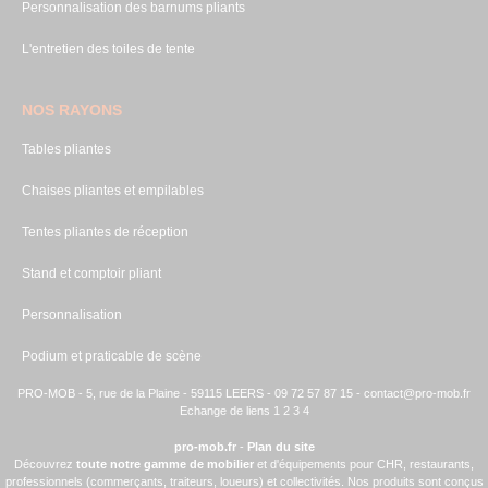
Personnalisation des barnums pliants
L'entretien des toiles de tente
NOS RAYONS
Tables pliantes
Chaises pliantes et empilables
Tentes pliantes de réception
Stand et comptoir pliant
Personnalisation
Podium et praticable de scène
PRO-MOB - 5, rue de la Plaine - 59115 LEERS - 09 72 57 87 15 -
contact@pro-mob.fr
Echange de liens 1
2
3
4
pro-mob.fr
-
Plan du site
Découvrez
toute notre gamme de mobilier
et d'équipements pour CHR, restaurants,
professionnels (commerçants, traiteurs, loueurs) et collectivités. Nos produits sont conçus