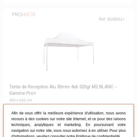
Ref : B100011+
Tente de Reception Alu 50mm 4x6 520gr M2 BLANC -
Gamme Pro+
400 x 600 cm
À partir de 760.00€
HT
Article en stock
Afin de vous offrir la meilleure expérience d'utilisation, nous avons
recours à des cookies sur notre site Internet, et ce pour des raisons
techniques, analytiques et marketing. En poursuivant votre
navigation sur notre site, vous nous autorisez à en utiliser. Pour plus
Ref : B100011
d'informations, veuillez consulter notre
Politique de confidentialité
.