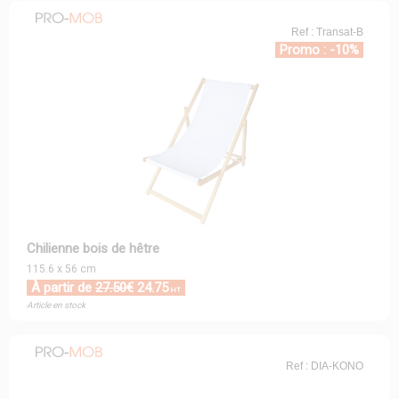
Ref : Transat-B
Promo : -10%
Chilienne bois de hêtre
115.6 x 56 cm
À partir de
27.50€
24.75
HT
Article en stock
Ref : DIA-KONO